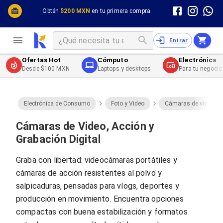
Cómputo y Hardware
Cómputo y Hardware
Obtén
$200 MXN
en tu primera compra.
Desktop y Portátiles
Cables
Electrónica de Consumo
Cables PC
Redes
Cables PC USB
Entrar
Impresión y Consumibles
Cables PC Serial
Celulares y Telefonía
Cables PC SATA / eSATA
Ofertas Hot
Cómputo
Electrónica
Energía
Cables PC SAS
Desde $100 MXN
Laptops y desktops
Para tu negocio
Cables PC VGA / HD15
Cables de Audio / Video
Cables de Audio / Video HDMI
Cables de Audio / Video AUX
Electrónica de Consumo
Foto y Video
Cámaras de video
Cables de Audio / Video DisplayPort
Cables de Audio / Video VGA
Cámaras de Video, Acción y
Cables de Audio / Video RCA
Grabación Digital
Cables de Audio / Video Toslink
Cables de Audio / Video DVI
Graba con libertad: videocámaras portátiles y
Cables de Energía
cámaras de acción resistentes al polvo y
Cables de Poder (Interno)
Cables de Poder (Externo)
salpicaduras, pensadas para vlogs, deportes y
Cables de Red
producción en movimiento. Encuentra opciones
Cables Patch
compactas con buena estabilización y formatos
Cables Fibra Óptica