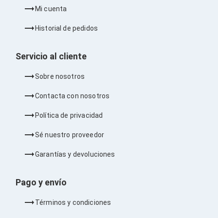
Ventiladores
Mi cuenta
Unidades de Disco
Quemadores de DVD
Historial de pedidos
Desktop y Portátiles
Accesorios para Laptops
Cargadores
Servicio al cliente
Docking Stations
Maletines
Sobre nosotros
Candados para Laptops
Filtros de privacidad
Contacta con nosotros
Bases para Laptops
Mochilas para Laptops
Política de privacidad
Tablets
Soportes para Celulares y Tablets
Sé nuestro proveedor
Fundas y Skins
Lápices para Tablets
Garantías y devoluciones
Tablets
Webcams y Audio
Audífonos
Pago y envío
Webcams
Accesorios para PC's
Términos y condiciones
Bases para PC's