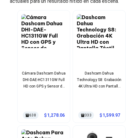
Cables SFP+
actuales para un resultado nítido en cada escena.
Cables Coaxiales
Accesorios para Cables
Jacks de Red
Conectores
Tapas y Cajas
Herramientas para Cables
Pinzas Ponchadoras
Probadores de Cable
Cortadoras de Cable
Protectores para Cables
Cables para Impresoras
Cámara Dashcam Dahua
Dashcam Dahua
Bobinas
DHI-DAE-HC1311GW Full
Technology S8: Grabación
Cableado Estructurado
Sujetadores de Cables
HD con GPS y Sensor de
4K Ultra HD con Pantalla
Cinchos
Impacto
Táctil de 3"
Adaptadores
Adaptadores PC
Adaptadores PC USB
1,278.06
1,599.97
638
333
Adaptadores PC Serial
Adaptadores PC SATA
Adaptadores PC IDE
Adaptadores PC Teclado