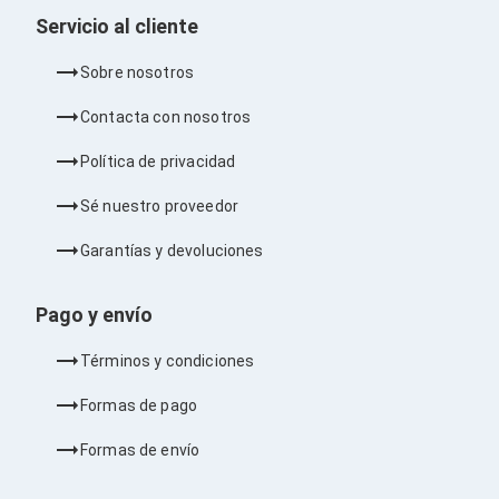
Cableado Estructurado para Servidores
Servicio al cliente
Cables KVM
Fuentes de Poder
Enfriamiento para Servidores
Sobre nosotros
Soportes y Paneles
Sistemas Operativos para Servidores
Contacta con nosotros
Servidores
Soportes de Datos
Política de privacidad
Ultrium
Discos Duros / SSD / NAS
Sé nuestro proveedor
Accesorios para Discos Duros
Gabinetes de Discos Duros
Garantías y devoluciones
Discos Duros Externos
Discos Duros para NAS
Pago y envío
Discos Duros para Videovigilancia
Discos Duros para Servidores
Términos y condiciones
Accesorios para SSD
Gabinetes para SSD
Formas de pago
Almacenamiento MSA
Discos Duros Internos para PC
Formas de envío
Discos Duros Internos para Laptop
Monitores
Monitores