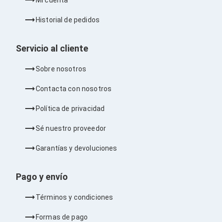
Bluetooth
Adaptadores Video
Historial de pedidos
Adaptadores Video DisplayPort
Divisores de Video
Adaptadores Video HDMI
Servicio al cliente
Extensores y Receptores de Vídeo
Adaptadores Video DVI
Sobre nosotros
Adaptadores Video VGA / HD15
Repetidores USB
Contacta con nosotros
Adaptadores Audio
Adaptadores Audio AUX
Política de privacidad
Adaptadores Audio USB
Dispositivos de Entrada
Sé nuestro proveedor
Mouse
Mousepads
Garantías y devoluciones
Teclados
Teclados Numéricos
Controles de Juego para PC
Pago y envío
Servidores
Accesorios para Servidores
Términos y condiciones
Racks y Gabinetes
Charolas para Racks y Gabinetes
Formas de pago