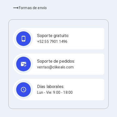
Cableado Estructurado para Servidores
Cables KVM
Formas de envío
Fuentes de Poder
Enfriamiento para Servidores
Soportes y Paneles
Sistemas Operativos para Servidores
Servidores
Soporte gratuito:
Soportes de Datos
+52 55 7901 1496
Ultrium
Discos Duros / SSD / NAS
Accesorios para Discos Duros
Gabinetes de Discos Duros
Soporte de pedidos:
Discos Duros Externos
ventas@clikealo.com
Discos Duros para NAS
Discos Duros para Videovigilancia
Discos Duros para Servidores
Accesorios para SSD
Días laborales:
Gabinetes para SSD
Lun - Vie: 9:00 - 18:00
Almacenamiento MSA
Discos Duros Internos para PC
Discos Duros Internos para Laptop
Monitores
Monitores