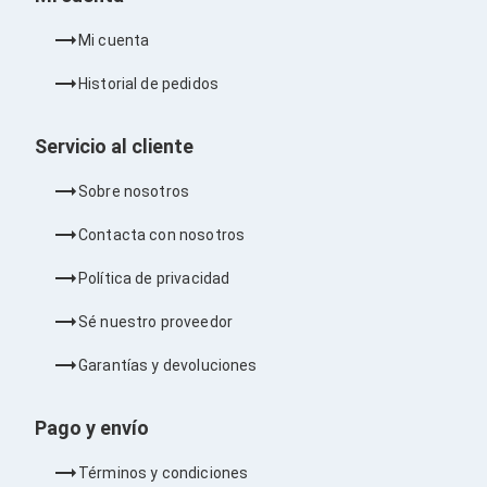
Ventiladores
Unidades de Disco
Mi cuenta
Quemadores de DVD
Desktop y Portátiles
Historial de pedidos
Accesorios para Laptops
Cargadores
Docking Stations
Servicio al cliente
Maletines
Candados para Laptops
Sobre nosotros
Filtros de privacidad
Bases para Laptops
Contacta con nosotros
Mochilas para Laptops
Tablets
Política de privacidad
Soportes para Celulares y Tablets
Fundas y Skins
Sé nuestro proveedor
Lápices para Tablets
Tablets
Garantías y devoluciones
Webcams y Audio
Audífonos
Webcams
Pago y envío
Accesorios para PC's
Bases para PC's
Términos y condiciones