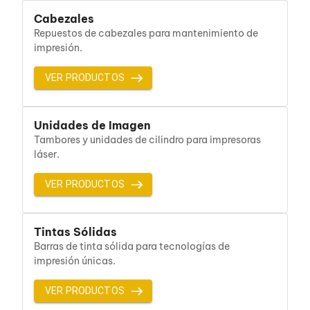
Bluetooth
Cabezales
Adaptadores Video
Repuestos de cabezales para mantenimiento de
Adaptadores Video DisplayPort
impresión.
Divisores de Video
Adaptadores Video HDMI
Extensores y Receptores de Vídeo
VER PRODUCTOS
Adaptadores Video DVI
Adaptadores Video VGA / HD15
Repetidores USB
Unidades de Imagen
Adaptadores Audio
Tambores y unidades de cilindro para impresoras
Adaptadores Audio AUX
láser.
Adaptadores Audio USB
Dispositivos de Entrada
VER PRODUCTOS
Mouse
Mousepads
Teclados
Teclados Numéricos
Tintas Sólidas
Controles de Juego para PC
Barras de tinta sólida para tecnologías de
Servidores
impresión únicas.
Accesorios para Servidores
Racks y Gabinetes
VER PRODUCTOS
Charolas para Racks y Gabinetes