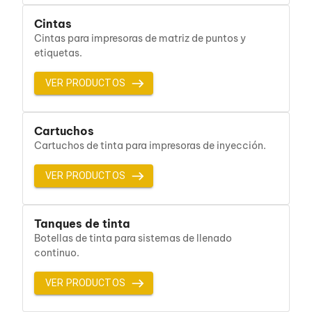
Cables SFP+
Cables Coaxiales
Cintas
Accesorios para Cables
Cintas para impresoras de matriz de puntos y
Jacks de Red
etiquetas.
Conectores
Tapas y Cajas
VER PRODUCTOS
Herramientas para Cables
Pinzas Ponchadoras
Probadores de Cable
Cortadoras de Cable
Cartuchos
Protectores para Cables
Cartuchos de tinta para impresoras de inyección.
Cables para Impresoras
Bobinas
VER PRODUCTOS
Cableado Estructurado
Sujetadores de Cables
Cinchos
Tanques de tinta
Adaptadores
Adaptadores PC
Botellas de tinta para sistemas de llenado
Adaptadores PC USB
continuo.
Adaptadores PC Serial
Adaptadores PC SATA
VER PRODUCTOS
Adaptadores PC IDE
Adaptadores PC Teclado