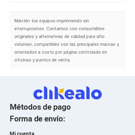
Soportes para Monitores
Monitores Portátiles
Filtros de Privacidad para Monitores
Mantén tus equipos imprimiendo sin
Accesorios para Estaciones de Trabajo
interrupciones. Contamos con consumibles
Estaciones de Trabajo
Memorias RAM y Flash
originales y alternativas de calidad para alto
Memorias RAM para PC
volumen, compatibles con las principales marcas y
Memorias RAM para Servidores
orientados a costo por página controlado en
Memorias RAM para Laptop
Memorias USB
oficinas y puntos de venta.
Lectores de Memoria
Memorias Flash
Componentes
Tarjetas de Expansión
Tarjetas PCI Express
Tarjetas de Sonido
Tarjetas PCI
Métodos de pago
Procesadores
Procesadores para PC
Forma de envío:
Enfriamiento y Ventilación
Disipadores para CPU
Pasta Térmica
Mi cuenta