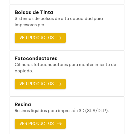
Cableado Estructurado para Servidores
Cables KVM
Bolsas de Tinta
Fuentes de Poder
Sistemas de bolsas de alta capacidad para
Enfriamiento para Servidores
impresoras pro.
Soportes y Paneles
Sistemas Operativos para Servidores
Servidores
VER PRODUCTOS
Soportes de Datos
Ultrium
Discos Duros / SSD / NAS
Fotoconductores
Accesorios para Discos Duros
Cilindros fotoconductores para mantenimiento de
Gabinetes de Discos Duros
copiado.
Discos Duros Externos
Discos Duros para NAS
VER PRODUCTOS
Discos Duros para Videovigilancia
Discos Duros para Servidores
Accesorios para SSD
Gabinetes para SSD
Resina
Almacenamiento MSA
Resinas líquidas para impresión 3D (SLA/DLP).
Discos Duros Internos para PC
Discos Duros Internos para Laptop
VER PRODUCTOS
Monitores
Monitores