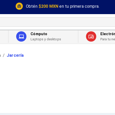
Obtén
$200 MXN
en tu primera compra.
Cómputo
Electró
Laptops y desktops
Para tu n
a
Jarcería
/