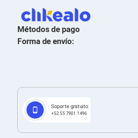
Cables SFP+
Cables Coaxiales
Accesorios para Cables
Jacks de Red
Conectores
Métodos de pago
Tapas y Cajas
Herramientas para Cables
Forma de envío:
Pinzas Ponchadoras
Probadores de Cable
Cortadoras de Cable
Protectores para Cables
Cables para Impresoras
Bobinas
Cableado Estructurado
Sujetadores de Cables
Cinchos
Adaptadores
Adaptadores PC
Soporte gratuito:
Adaptadores PC USB
+52 55 7901 1496
Adaptadores PC Serial
Adaptadores PC SATA
Adaptadores PC IDE
Adaptadores PC Teclado