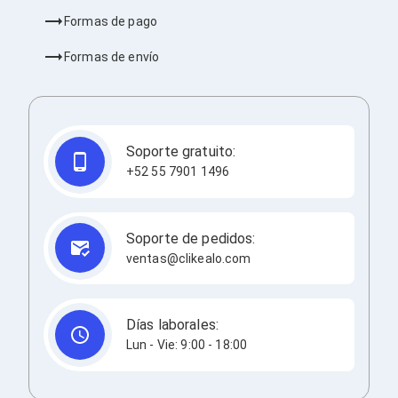
Bluetooth
Formas de pago
Adaptadores Video
Adaptadores Video DisplayPort
Formas de envío
Divisores de Video
Adaptadores Video HDMI
Extensores y Receptores de Vídeo
Adaptadores Video DVI
Adaptadores Video VGA / HD15
Soporte gratuito:
Repetidores USB
Adaptadores Audio
+52 55 7901 1496
Adaptadores Audio AUX
Adaptadores Audio USB
Dispositivos de Entrada
Soporte de pedidos:
Mouse
ventas@clikealo.com
Mousepads
Teclados
Teclados Numéricos
Controles de Juego para PC
Días laborales:
Servidores
Lun - Vie: 9:00 - 18:00
Accesorios para Servidores
Racks y Gabinetes
Charolas para Racks y Gabinetes