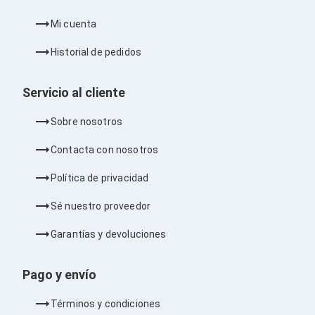
Cables SFP+
Cables Coaxiales
Mi cuenta
Accesorios para Cables
Jacks de Red
Historial de pedidos
Conectores
Tapas y Cajas
Herramientas para Cables
Servicio al cliente
Pinzas Ponchadoras
Probadores de Cable
Sobre nosotros
Cortadoras de Cable
Protectores para Cables
Contacta con nosotros
Cables para Impresoras
Bobinas
Política de privacidad
Cableado Estructurado
Sujetadores de Cables
Sé nuestro proveedor
Cinchos
Adaptadores
Garantías y devoluciones
Adaptadores PC
Adaptadores PC USB
Adaptadores PC Serial
Pago y envío
Adaptadores PC SATA
Adaptadores PC IDE
Términos y condiciones
Adaptadores PC Teclado