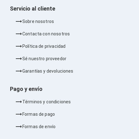
Consolas y Juegos
Xbox Series X|S
Servicio al cliente
Consolas Xbox Series X|S
Accesorios para Xbox Series X|S
Sobre nosotros
Nintendo Switch
Accesorios para Nintendo Switch
Contacta con nosotros
Consolas Nintendo Switch
Consolas Arcade
Política de privacidad
Playstation 4 (PS4)
Accesorios Playstation 4
Sé nuestro proveedor
Gadgets
Smartwatch
Garantías y devoluciones
Foto y Video
Accesorios Foto y Video
Iluminación para Foto y Video
Pago y envío
Tripies
Selfie Sticks
Términos y condiciones
Fundas y Estuches
Cámaras de video
Formas de pago
Cámaras Reflex
GPS y Auto
Formas de envío
Audio para Autos
Transmisores FM