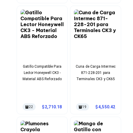
Cableado Estructurado para Servidores
Verde
Cables KVM
Fuentes de Poder
Enfriamiento para Servidores
Soportes y Paneles
Sistemas Operativos para Servidores
Servidores
Soportes de Datos
Ultrium
Discos Duros / SSD / NAS
Accesorios para Discos Duros
Gabinetes de Discos Duros
Gatillo Compatible Para
Cuna de Carga Intermec
Discos Duros Externos
Lector Honeywell CK3 -
871-228-201 para
Discos Duros para NAS
Material ABS Reforzado
Terminales CK3 y CK65
Discos Duros para Videovigilancia
Discos Duros para Servidores
Accesorios para SSD
Gabinetes para SSD
2,710.18
4,550.42
22
19
Almacenamiento MSA
Discos Duros Internos para PC
Discos Duros Internos para Laptop
Monitores
Monitores