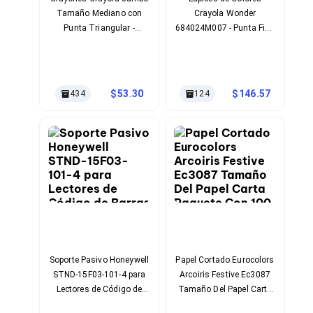
Cables SFP+
Tamaño Mediano con
Crayola Wonder
Cables Coaxiales
Accesorios para Cables
Punta Triangular -
684024M007 - Punta Fina
Jacks de Red
Paquete 12 Piezas
con Textura Cremosa
Conectores
Tapas y Cajas
Herramientas para Cables
53.30
146.57
434
124
Pinzas Ponchadoras
Probadores de Cable
Cortadoras de Cable
Protectores para Cables
Cables para Impresoras
Bobinas
Cableado Estructurado
Sujetadores de Cables
Cinchos
Adaptadores
Adaptadores PC
Adaptadores PC USB
Soporte Pasivo Honeywell
Papel Cortado Eurocolors
Adaptadores PC Serial
STND-15F03-101-4 para
Arcoiris Festive Ec3087
Adaptadores PC SATA
Lectores de Código de
Tamaño Del Papel Carta
Adaptadores PC IDE
Barras 6"
Paquete Con 100 Hoja(S)
Adaptadores PC Teclado