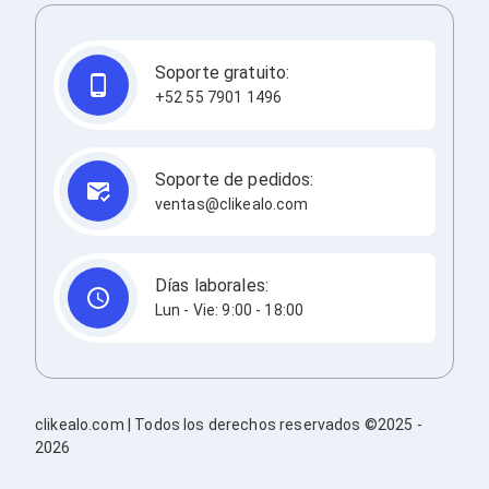
Redes
Accesorios de Redes
Módulos Transceptores
Soporte gratuito:
Tarjetas y Módulos de Red
+52 55 7901 1496
Convertidores de Medios
Controladores Inalámbricos
Switches
Router
Soporte de pedidos:
Adaptadores de Red USB
ventas@clikealo.com
Access Points
Wi-Fi en Malla
Antenas
Extensores de Señal Wi‑Fi
Días laborales:
Unidades de Red Óptica
Lun - Vie: 9:00 - 18:00
Impresión y Consumibles
Papeles para Impresoras
Etiquetas Adhesivas
Rollos de Papel para Plotter
Papel
clikealo.com | Todos los derechos reservados ©2025 -
Papel POS
2026
Etiquetas POS
Tarjetas para Credenciales