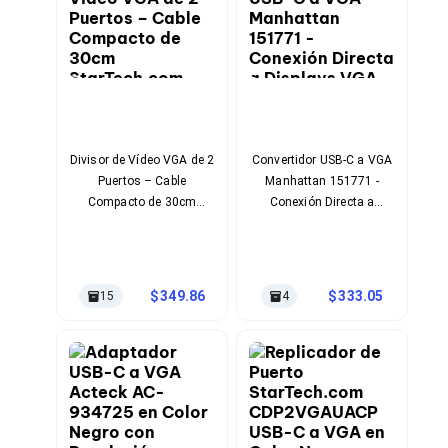
Cables SFP+
Cables Coaxiales
Accesorios para Cables
Jacks de Red
Conectores
Tapas y Cajas
Herramientas para Cables
Pinzas Ponchadoras
Probadores de Cable
Divisor de Vídeo VGA de 2
Convertidor USB-C a VGA
Cortadoras de Cable
Puertos – Cable
Manhattan 151771 -
Protectores para Cables
Compacto de 30cm
Conexión Directa a
Cables para Impresoras
StarTech.com
Displays VGA
Bobinas
Cableado Estructurado
Sujetadores de Cables
349.86
333.05
15
4
Cinchos
Adaptadores
Adaptadores PC
Adaptadores PC USB
Adaptadores PC Serial
Adaptadores PC SATA
Adaptadores PC IDE
Adaptadores PC Teclado