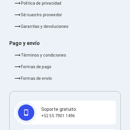
Política de privacidad
Barras de Sonido
Reproductores MP3 / MP4
Sé nuestro proveedor
Sonido para Centros de Entretenimiento
Soportes
Garantías y devoluciones
Home Theater
Proyección
Proyectores
Pago y envío
Accesorios Proyectores
Soportes de Proyectores
Términos y condiciones
Presentadores
Maletines para Proyectores
Formas de pago
Pantallas de Proyección
Pizarrones Interactivos
Formas de envío
Adaptadores de Red para Proyectores
TV y Pantallas
Accesorios TV
Soportes para Pantallas
Controles Remoto
Reproductores para Transmisión Multimedia
Soporte gratuito:
Pantallas
+52 55 7901 1496
Pantallas Comerciales
Pantallas Interactivas