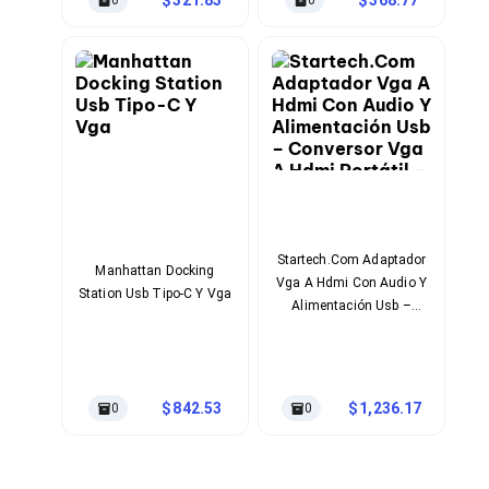
0
0
Ventiladores
Unidades de Disco
Quemadores de DVD
Desktop y Portátiles
Accesorios para Laptops
Cargadores
Docking Stations
Maletines
Candados para Laptops
Filtros de privacidad
Bases para Laptops
Mochilas para Laptops
Startech.Com Adaptador
Tablets
Manhattan Docking
Vga A Hdmi Con Audio Y
Soportes para Celulares y Tablets
Station Usb Tipo-C Y Vga
Alimentación Usb –
Fundas y Skins
Conversor Vga A Hdmi
Lápices para Tablets
Portátil – 1080 P
Tablets
Webcams y Audio
Audífonos
842.53
1,236.17
0
0
Webcams
Accesorios para PC's
Bases para PC's