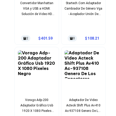
Cableado Estructurado para Servidores
Convertidor Manhattan
Startech.Com Adaptador
Cables KVM
VGA y USB a HDMI:
Cambiador De Género Vga
Fuentes de Poder
Solución de Video HD
- Acoplador Unión De
Enfriamiento para Servidores
para Equipos Legacy
Conectores Hd15 Hembra
Soportes y Paneles
A Hembra
Sistemas Operativos para Servidores
Servidores
Soportes de Datos
401.59
108.21
2
0
Ultrium
Discos Duros / SSD / NAS
Accesorios para Discos Duros
Gabinetes de Discos Duros
Discos Duros Externos
Discos Duros para NAS
Discos Duros para Videovigilancia
Discos Duros para Servidores
Accesorios para SSD
Gabinetes para SSD
Almacenamiento MSA
Discos Duros Internos para PC
Vorago Adp-200
Adaptador De Video
Discos Duros Internos para Laptop
Adaptador Gráfico Usb
Acteck Shift Plus Av410
Monitores
1920 X 1080 Pixeles
Ac-937108 Genero De Los
Monitores