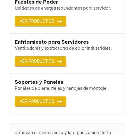
Fuentes de Poder
Bluetooth
Unidades de energía redundantes para servidor.
Adaptadores Video
Adaptadores Video DisplayPort
VER PRODUCTOS
Divisores de Video
Adaptadores Video HDMI
Extensores y Receptores de Vídeo
Adaptadores Video DVI
Enfriamiento para Servidores
Adaptadores Video VGA / HD15
Ventiladores y extractores de calor industriales.
Repetidores USB
Adaptadores Audio
VER PRODUCTOS
Adaptadores Audio AUX
Adaptadores Audio USB
Dispositivos de Entrada
Soportes y Paneles
Mouse
Mousepads
Paneles de cierre, rieles y herrajes de montaje.
Teclados
Teclados Numéricos
VER PRODUCTOS
Controles de Juego para PC
Servidores
Accesorios para Servidores
Racks y Gabinetes
Charolas para Racks y Gabinetes
Optimiza el rendimiento y la organización de tu