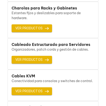
Cables SFP+
Cables Coaxiales
Charolas para Racks y Gabinetes
Accesorios para Cables
Estantes fijos y deslizables para soporte de
Jacks de Red
hardware.
Conectores
Tapas y Cajas
VER PRODUCTOS
Herramientas para Cables
Pinzas Ponchadoras
Probadores de Cable
Cortadoras de Cable
Cableado Estructurado para Servidores
Protectores para Cables
Organizadores, patch cords y gestión de cables.
Cables para Impresoras
Bobinas
VER PRODUCTOS
Cableado Estructurado
Sujetadores de Cables
Cinchos
Cables KVM
Adaptadores
Adaptadores PC
Conectividad para consolas y switches de control.
Adaptadores PC USB
Adaptadores PC Serial
VER PRODUCTOS
Adaptadores PC SATA
Adaptadores PC IDE
Adaptadores PC Teclado