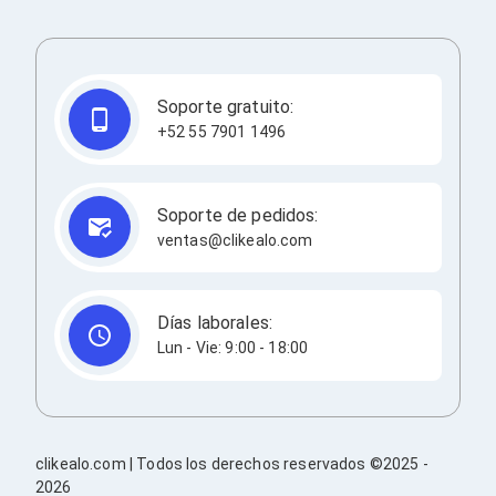
Ventiladores
Unidades de Disco
Quemadores de DVD
Desktop y Portátiles
Accesorios para Laptops
Soporte gratuito:
Cargadores
+52 55 7901 1496
Docking Stations
Maletines
Candados para Laptops
Filtros de privacidad
Soporte de pedidos:
Bases para Laptops
ventas@clikealo.com
Mochilas para Laptops
Tablets
Soportes para Celulares y Tablets
Fundas y Skins
Días laborales:
Lápices para Tablets
Lun - Vie: 9:00 - 18:00
Tablets
Webcams y Audio
Audífonos
Webcams
Accesorios para PC's
clikealo.com | Todos los derechos reservados ©2025 -
Bases para PC's
2026