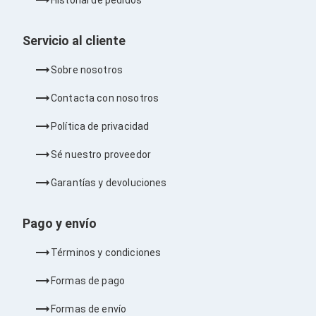
Soportes para Monitores
Monitores Portátiles
Servicio al cliente
Filtros de Privacidad para Monitores
Accesorios para Estaciones de Trabajo
Estaciones de Trabajo
Sobre nosotros
Memorias RAM y Flash
Memorias RAM para PC
Contacta con nosotros
Memorias RAM para Servidores
Memorias RAM para Laptop
Política de privacidad
Memorias USB
Lectores de Memoria
Sé nuestro proveedor
Memorias Flash
Componentes
Garantías y devoluciones
Tarjetas de Expansión
Tarjetas PCI Express
Pago y envío
Tarjetas de Sonido
Tarjetas PCI
Procesadores
Términos y condiciones
Procesadores para PC
Enfriamiento y Ventilación
Formas de pago
Disipadores para CPU
Pasta Térmica
Formas de envío