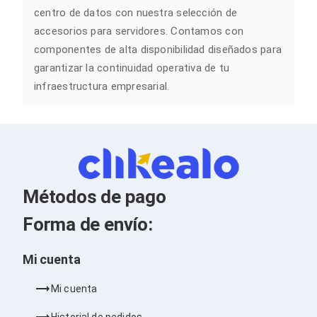
Cableado Estructurado para Servidores
centro de datos con nuestra selección de
Cables KVM
accesorios para servidores. Contamos con
Fuentes de Poder
Enfriamiento para Servidores
componentes de alta disponibilidad diseñados para
Soportes y Paneles
garantizar la continuidad operativa de tu
Sistemas Operativos para Servidores
infraestructura empresarial.
Servidores
Soportes de Datos
Ultrium
Discos Duros / SSD / NAS
Accesorios para Discos Duros
Gabinetes de Discos Duros
Discos Duros Externos
Discos Duros para NAS
Métodos de pago
Discos Duros para Videovigilancia
Discos Duros para Servidores
Forma de envío:
Accesorios para SSD
Gabinetes para SSD
Almacenamiento MSA
Mi cuenta
Discos Duros Internos para PC
Discos Duros Internos para Laptop
Mi cuenta
Monitores
Monitores
Historial de pedidos