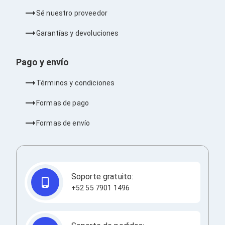
Bluetooth
Sé nuestro proveedor
Adaptadores Video
Adaptadores Video DisplayPort
Garantías y devoluciones
Divisores de Video
Adaptadores Video HDMI
Extensores y Receptores de Vídeo
Pago y envío
Adaptadores Video DVI
Adaptadores Video VGA / HD15
Términos y condiciones
Repetidores USB
Adaptadores Audio
Formas de pago
Adaptadores Audio AUX
Adaptadores Audio USB
Formas de envío
Dispositivos de Entrada
Mouse
Mousepads
Teclados
Teclados Numéricos
Soporte gratuito:
Controles de Juego para PC
Servidores
+52 55 7901 1496
Accesorios para Servidores
Racks y Gabinetes
Charolas para Racks y Gabinetes