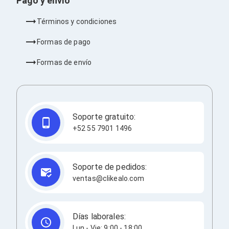
Pago y envío
Redes
Accesorios de Redes
Términos y condiciones
Módulos Transceptores
Tarjetas y Módulos de Red
Formas de pago
Convertidores de Medios
Controladores Inalámbricos
Formas de envío
Switches
Router
Adaptadores de Red USB
Access Points
Wi-Fi en Malla
Soporte gratuito:
Antenas
+52 55 7901 1496
Extensores de Señal Wi‑Fi
Unidades de Red Óptica
Impresión y Consumibles
Papeles para Impresoras
Soporte de pedidos:
Etiquetas Adhesivas
ventas@clikealo.com
Rollos de Papel para Plotter
Papel
Papel POS
Etiquetas POS
Días laborales:
Tarjetas para Credenciales
Lun - Vie: 9:00 - 18:00