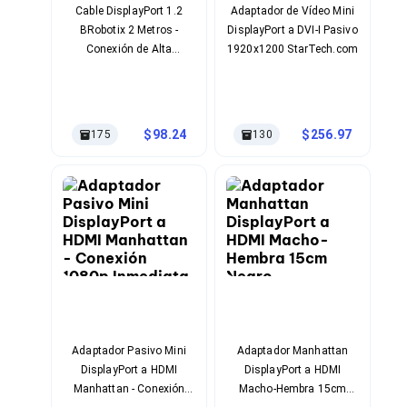
Cableado Estructurado para Servidores
Cable DisplayPort 1.2
Adaptador de Vídeo Mini
Cables KVM
BRobotix 2 Metros -
DisplayPort a DVI-I Pasivo
Fuentes de Poder
Conexión de Alta
1920x1200 StarTech.com
Enfriamiento para Servidores
Velocidad para Monitores
Soportes y Paneles
Profesionales
Sistemas Operativos para Servidores
Servidores
Soportes de Datos
98.24
256.97
175
130
Ultrium
Discos Duros / SSD / NAS
Accesorios para Discos Duros
Gabinetes de Discos Duros
Discos Duros Externos
Discos Duros para NAS
Discos Duros para Videovigilancia
Discos Duros para Servidores
Accesorios para SSD
Gabinetes para SSD
Almacenamiento MSA
Discos Duros Internos para PC
Adaptador Pasivo Mini
Adaptador Manhattan
Discos Duros Internos para Laptop
DisplayPort a HDMI
DisplayPort a HDMI
Monitores
Manhattan - Conexión
Macho-Hembra 15cm
Monitores