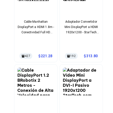
Bluetooth
Adaptadores Video
Adaptadores Video DisplayPort
Divisores de Video
Cable Manhattan
Adaptador Convertidor
Adaptadores Video HDMI
DisplayPort a HDMI 1.8m -
Mini DisplayPort a HDMI
Extensores y Receptores de Vídeo
Conectividad Full HD
1920x1200 - StarTech
Adaptadores Video DVI
Profesional
MDP2HDMI
Adaptadores Video VGA / HD15
Repetidores USB
Adaptadores Audio
Adaptadores Audio AUX
221.28
313.80
427
192
Adaptadores Audio USB
Dispositivos de Entrada
Mouse
Mousepads
Teclados
Teclados Numéricos
Controles de Juego para PC
Servidores
Accesorios para Servidores
Racks y Gabinetes
Charolas para Racks y Gabinetes