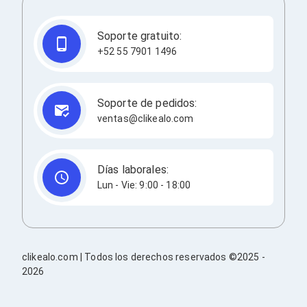
Cableado Estructurado para Servidores
Cables KVM
Fuentes de Poder
Soporte gratuito:
Enfriamiento para Servidores
+52 55 7901 1496
Soportes y Paneles
Sistemas Operativos para Servidores
Servidores
Soportes de Datos
Soporte de pedidos:
Ultrium
ventas@clikealo.com
Discos Duros / SSD / NAS
Accesorios para Discos Duros
Gabinetes de Discos Duros
Discos Duros Externos
Días laborales:
Discos Duros para NAS
Lun - Vie: 9:00 - 18:00
Discos Duros para Videovigilancia
Discos Duros para Servidores
Accesorios para SSD
Gabinetes para SSD
Almacenamiento MSA
clikealo.com | Todos los derechos reservados ©2025 -
Discos Duros Internos para PC
2026
Discos Duros Internos para Laptop
Monitores
Monitores