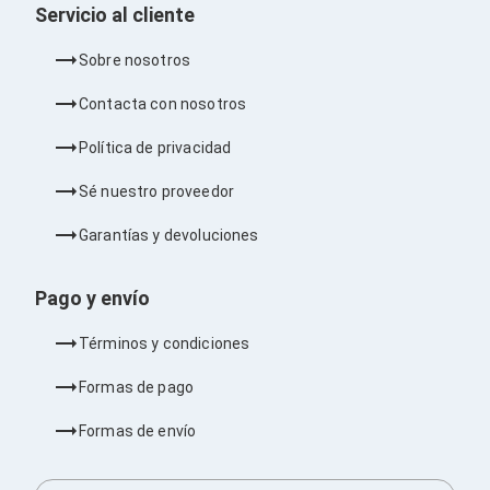
Servicio al cliente
Bluetooth
Adaptadores Video
Adaptadores Video DisplayPort
Sobre nosotros
Divisores de Video
Adaptadores Video HDMI
Contacta con nosotros
Extensores y Receptores de Vídeo
Adaptadores Video DVI
Política de privacidad
Adaptadores Video VGA / HD15
Repetidores USB
Sé nuestro proveedor
Adaptadores Audio
Adaptadores Audio AUX
Garantías y devoluciones
Adaptadores Audio USB
Dispositivos de Entrada
Pago y envío
Mouse
Mousepads
Teclados
Términos y condiciones
Teclados Numéricos
Controles de Juego para PC
Formas de pago
Servidores
Accesorios para Servidores
Formas de envío
Racks y Gabinetes
Charolas para Racks y Gabinetes