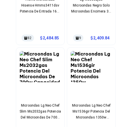
Cables SFP+
Hisense Hmms3411dsv
Microondas Negro Solo
Cables Coaxiales
Accesorios para Cables
Potencia De Entrada 1600
Microondas Encimera 31,
Jacks de Red
W Iluminación Led
15 L 1200 W
Conectores
Rodillos De Polímero
Tapas y Cajas
Longitud Del Cable 101
Herramientas para Cables
Cm Color Negro
2,484.85
2,409.84
82
9
Pinzas Ponchadoras
Probadores de Cable
Cortadoras de Cable
Protectores para Cables
Cables para Impresoras
Bobinas
Cableado Estructurado
Sujetadores de Cables
Cinchos
Adaptadores
Adaptadores PC
Adaptadores PC USB
Microondas Lg Neo Chef
Microondas Lg Neo Chef
Adaptadores PC Serial
Slim Ms2032gas Potencia
Ms1536gir Potencia Del
Adaptadores PC SATA
Del Microondas De 700w
Microondas 1350w
Adaptadores PC IDE
Capacidad Del Interior De
Capacidad Interior De 42l
Adaptadores PC Teclado