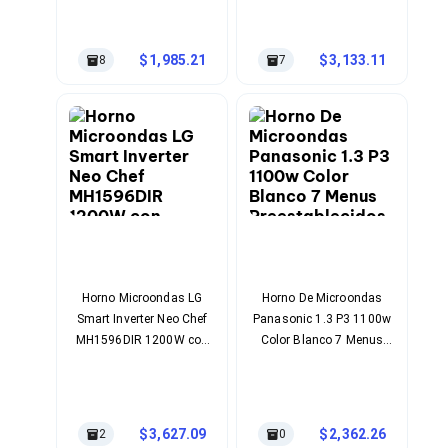
20l Color Del Producto
Función Descongelar
Bluetooth
Negro
Temporizador Color
Adaptadores Video
Negro
Adaptadores Video DisplayPort
1,985.21
3,133.11
8
7
Divisores de Video
Adaptadores Video HDMI
Extensores y Receptores de Vídeo
Adaptadores Video DVI
Adaptadores Video VGA / HD15
Repetidores USB
Adaptadores Audio
Adaptadores Audio AUX
Adaptadores Audio USB
Dispositivos de Entrada
Mouse
Mousepads
Horno Microondas LG
Horno De Microondas
Teclados
Smart Inverter Neo Chef
Panasonic 1.3 P3 1100w
Teclados Numéricos
MH1596DIR 1200W con
Color Blanco 7 Menus
Controles de Juego para PC
Función Rotisserie
Preestablecidos
Servidores
Descongelamiento De 3
Accesorios para Servidores
Kg
Racks y Gabinetes
Charolas para Racks y Gabinetes
3,627.09
2,362.26
2
0