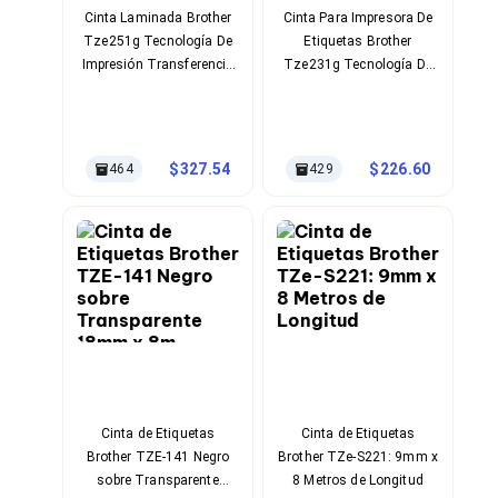
Soportes para Monitores
Cinta Laminada Brother
Cinta Para Impresora De
Monitores Portátiles
Tze251g Tecnología De
Etiquetas Brother
Filtros de Privacidad para Monitores
Impresión Transferencia
Tze231g Tecnología De
Accesorios para Estaciones de Trabajo
Térmica Longitud De La
Impresión Transferencia
Estaciones de Trabajo
Cinta 8 M Compatible Con
Térmica Compatible Con
Memorias RAM y Flash
P-/Pt-300 Color Negro
Pt-9800pcn, Pt-D600 Color
Memorias RAM para PC
Sobre Blanco
Negro Sobre Blanco
327.54
226.60
464
429
Memorias RAM para Servidores
Memorias RAM para Laptop
Memorias USB
Lectores de Memoria
Memorias Flash
Componentes
Tarjetas de Expansión
Tarjetas PCI Express
Tarjetas de Sonido
Tarjetas PCI
Procesadores
Procesadores para PC
Cinta de Etiquetas
Cinta de Etiquetas
Enfriamiento y Ventilación
Brother TZE-141 Negro
Brother TZe-S221: 9mm x
Disipadores para CPU
sobre Transparente
8 Metros de Longitud
Pasta Térmica