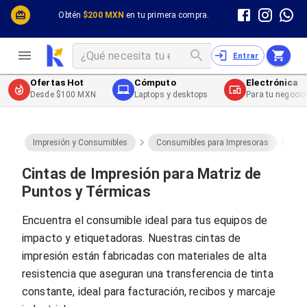
Cómputo y Hardware
Cómputo y Hardware
Obtén
$200 MXN
en tu primera compra.
Desktop y Portátiles
Cables
Electrónica de Consumo
Cables PC
Redes
Cables PC USB
Entrar
Impresión y Consumibles
Cables PC Serial
Celulares y Telefonía
Cables PC SATA / eSATA
Ofertas Hot
Cómputo
Electrónica
Energía
Cables PC SAS
Desde $100 MXN
Laptops y desktops
Para tu negocio
Cables PC VGA / HD15
Cables de Audio / Video
Cables de Audio / Video HDMI
Cables de Audio / Video AUX
Impresión y Consumibles
Consumibles para Impresoras
Ci
Cables de Audio / Video DisplayPort
Cables de Audio / Video VGA
Cintas de Impresión para Matriz de
Cables de Audio / Video RCA
Puntos y Térmicas
Cables de Audio / Video Toslink
Cables de Audio / Video DVI
Encuentra el consumible ideal para tus equipos de
Cables de Energía
impacto y etiquetadoras. Nuestras cintas de
Cables de Poder (Interno)
Cables de Poder (Externo)
impresión están fabricadas con materiales de alta
Cables de Red
resistencia que aseguran una transferencia de tinta
Cables Patch
constante, ideal para facturación, recibos y marcaje
Cables Fibra Óptica