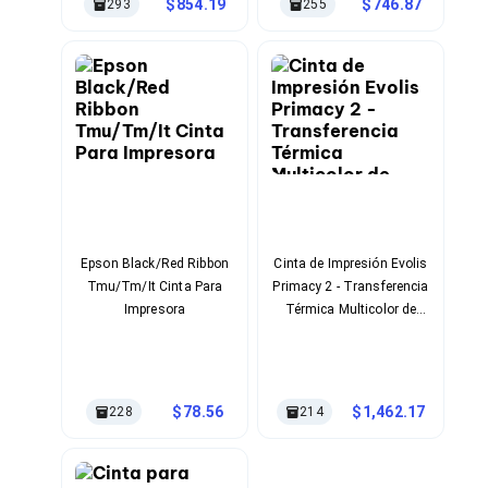
Kits de Herramientas
854.19
746.87
293
255
Candados para PC's
Protectores para PC's
Limpiadores para Electrónicos
Lentes para Computadora
Laptops
PC's de Escritorio
Workstations
All in One
Mini PC's
Barebones
Electrónica de Consumo
Audio
Epson Black/Red Ribbon
Cinta de Impresión Evolis
Accesorios de Audio
Tmu/Tm/It Cinta Para
Primacy 2 - Transferencia
Micrófonos
Impresora
Térmica Multicolor de
Estuches y Cajas
Alta Calidad
Bases para Audífonos
Accesorios para Micrófonos
Audífonos Intrauriculares
78.56
1,462.17
228
214
Bocinas
Bocinas y Bafles
Bocinas Portátiles
Bocinas para Computadora