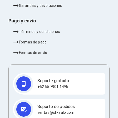
Redes
Garantías y devoluciones
Accesorios de Redes
Módulos Transceptores
Tarjetas y Módulos de Red
Pago y envío
Convertidores de Medios
Controladores Inalámbricos
Términos y condiciones
Switches
Router
Formas de pago
Adaptadores de Red USB
Access Points
Formas de envío
Wi-Fi en Malla
Antenas
Extensores de Señal Wi‑Fi
Unidades de Red Óptica
Impresión y Consumibles
Soporte gratuito:
Papeles para Impresoras
+52 55 7901 1496
Etiquetas Adhesivas
Rollos de Papel para Plotter
Papel
Papel POS
Soporte de pedidos:
Etiquetas POS
ventas@clikealo.com
Tarjetas para Credenciales