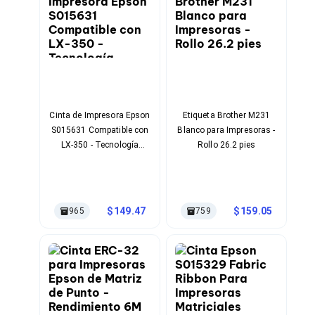
Bluetooth
Adaptadores Video
Adaptadores Video DisplayPort
Divisores de Video
Adaptadores Video HDMI
Extensores y Receptores de Vídeo
Adaptadores Video DVI
Adaptadores Video VGA / HD15
Cinta de Impresora Epson
Etiqueta Brother M231
Repetidores USB
S015631 Compatible con
Blanco para Impresoras -
Adaptadores Audio
LX-350 - Tecnología
Rollo 26.2 pies
Adaptadores Audio AUX
Matriz de Punto
Adaptadores Audio USB
Dispositivos de Entrada
Mouse
Mousepads
149.47
159.05
965
759
Teclados
Teclados Numéricos
Controles de Juego para PC
Servidores
Accesorios para Servidores
Racks y Gabinetes
Charolas para Racks y Gabinetes