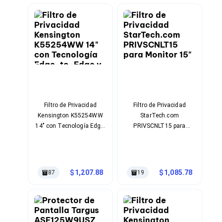
Cables SFP+
Cables Coaxiales
Accesorios para Cables
Jacks de Red
Conectores
Tapas y Cajas
Herramientas para Cables
Pinzas Ponchadoras
Probadores de Cable
Cortadoras de Cable
Protectores para Cables
Filtro de Privacidad
Filtro de Privacidad
Cables para Impresoras
Kensington K55254WW
StarTech.com
Bobinas
14" con Tecnología Edge-
PRIVSCNLT15 para
Cableado Estructurado
to-Edge y Protección Luz
Monitor 15" -
Sujetadores de Cables
Azul
Antideslumbrante y
Cinchos
Resistente
Adaptadores
Adaptadores PC
1,207.88
1,085.78
87
19
Adaptadores PC USB
Adaptadores PC Serial
Adaptadores PC SATA
Adaptadores PC IDE
Adaptadores PC Teclado