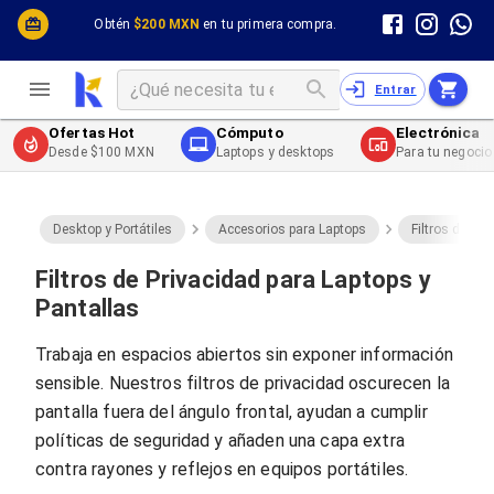
Cómputo y Hardware
Cómputo y Hardware
Obtén
$200 MXN
en tu primera compra.
Desktop y Portátiles
Cables
Electrónica de Consumo
Cables PC
Redes
Cables PC USB
Entrar
Impresión y Consumibles
Cables PC Serial
Celulares y Telefonía
Cables PC SATA / eSATA
Ofertas Hot
Cómputo
Electrónica
Energía
Cables PC SAS
Desde $100 MXN
Laptops y desktops
Para tu negocio
Cables PC VGA / HD15
Cables de Audio / Video
Cables de Audio / Video HDMI
Cables de Audio / Video AUX
Desktop y Portátiles
Accesorios para Laptops
Filtros de pri
Cables de Audio / Video DisplayPort
Cables de Audio / Video VGA
Filtros de Privacidad para Laptops y
Cables de Audio / Video RCA
Pantallas
Cables de Audio / Video Toslink
Cables de Audio / Video DVI
Trabaja en espacios abiertos sin exponer información
Cables de Energía
sensible. Nuestros filtros de privacidad oscurecen la
Cables de Poder (Interno)
Cables de Poder (Externo)
pantalla fuera del ángulo frontal, ayudan a cumplir
Cables de Red
políticas de seguridad y añaden una capa extra
Cables Patch
contra rayones y reflejos en equipos portátiles.
Cables Fibra Óptica