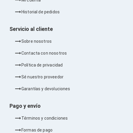
Bluetooth
Adaptadores Video
Historial de pedidos
Adaptadores Video DisplayPort
Divisores de Video
Adaptadores Video HDMI
Servicio al cliente
Extensores y Receptores de Vídeo
Adaptadores Video DVI
Sobre nosotros
Adaptadores Video VGA / HD15
Repetidores USB
Contacta con nosotros
Adaptadores Audio
Adaptadores Audio AUX
Política de privacidad
Adaptadores Audio USB
Dispositivos de Entrada
Sé nuestro proveedor
Mouse
Mousepads
Garantías y devoluciones
Teclados
Teclados Numéricos
Controles de Juego para PC
Pago y envío
Servidores
Accesorios para Servidores
Términos y condiciones
Racks y Gabinetes
Charolas para Racks y Gabinetes
Formas de pago