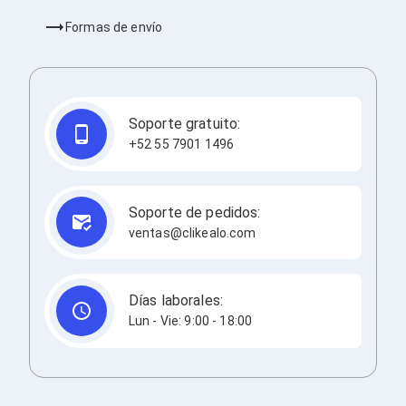
Cableado Estructurado para Servidores
Cables KVM
Formas de envío
Fuentes de Poder
Enfriamiento para Servidores
Soportes y Paneles
Sistemas Operativos para Servidores
Servidores
Soporte gratuito:
Soportes de Datos
+52 55 7901 1496
Ultrium
Discos Duros / SSD / NAS
Accesorios para Discos Duros
Gabinetes de Discos Duros
Soporte de pedidos:
Discos Duros Externos
ventas@clikealo.com
Discos Duros para NAS
Discos Duros para Videovigilancia
Discos Duros para Servidores
Accesorios para SSD
Días laborales:
Gabinetes para SSD
Lun - Vie: 9:00 - 18:00
Almacenamiento MSA
Discos Duros Internos para PC
Discos Duros Internos para Laptop
Monitores
Monitores