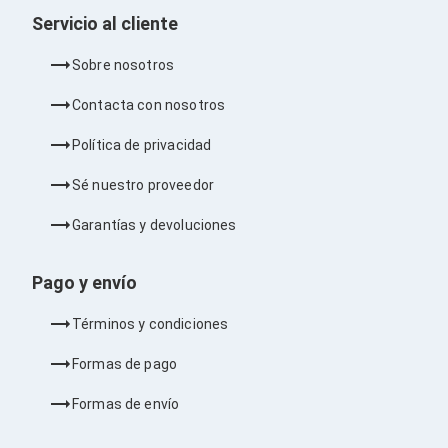
Cableado Estructurado para Servidores
Servicio al cliente
Cables KVM
Fuentes de Poder
Enfriamiento para Servidores
Sobre nosotros
Soportes y Paneles
Sistemas Operativos para Servidores
Contacta con nosotros
Servidores
Soportes de Datos
Política de privacidad
Ultrium
Discos Duros / SSD / NAS
Sé nuestro proveedor
Accesorios para Discos Duros
Gabinetes de Discos Duros
Garantías y devoluciones
Discos Duros Externos
Discos Duros para NAS
Pago y envío
Discos Duros para Videovigilancia
Discos Duros para Servidores
Términos y condiciones
Accesorios para SSD
Gabinetes para SSD
Formas de pago
Almacenamiento MSA
Discos Duros Internos para PC
Formas de envío
Discos Duros Internos para Laptop
Monitores
Monitores