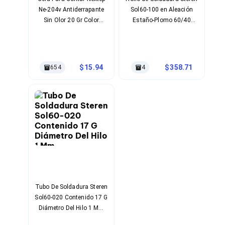
Cables SFP+
Ne-204v Antiderrapante
Sol60-100 en Aleación
Cables Coaxiales
Accesorios para Cables
Sin Olor 20 Gr Color
Estaño-Plomo 60/40
Jacks de Red
Transparente
Color Plata para
Conectores
Proyectos Electrónicos
Tapas y Cajas
Herramientas para Cables
15.94
358.71
654
4
Pinzas Ponchadoras
Probadores de Cable
Cortadoras de Cable
Protectores para Cables
Cables para Impresoras
Bobinas
Cableado Estructurado
Sujetadores de Cables
Cinchos
Adaptadores
Adaptadores PC
Adaptadores PC USB
Tubo De Soldadura Steren
Adaptadores PC Serial
Sol60-020 Contenido 17 G
Adaptadores PC SATA
Diámetro Del Hilo 1 Mm
Adaptadores PC IDE
Composición De Estaño,
Adaptadores PC Teclado