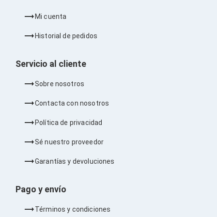
Cables SFP+
Cables Coaxiales
Mi cuenta
Accesorios para Cables
Jacks de Red
Historial de pedidos
Conectores
Tapas y Cajas
Herramientas para Cables
Servicio al cliente
Pinzas Ponchadoras
Probadores de Cable
Sobre nosotros
Cortadoras de Cable
Protectores para Cables
Contacta con nosotros
Cables para Impresoras
Bobinas
Política de privacidad
Cableado Estructurado
Sujetadores de Cables
Sé nuestro proveedor
Cinchos
Adaptadores
Garantías y devoluciones
Adaptadores PC
Adaptadores PC USB
Adaptadores PC Serial
Pago y envío
Adaptadores PC SATA
Adaptadores PC IDE
Términos y condiciones
Adaptadores PC Teclado