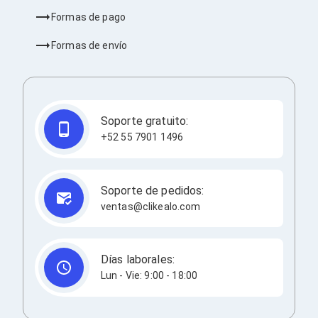
Bluetooth
Formas de pago
Adaptadores Video
Adaptadores Video DisplayPort
Formas de envío
Divisores de Video
Adaptadores Video HDMI
Extensores y Receptores de Vídeo
Adaptadores Video DVI
Adaptadores Video VGA / HD15
Soporte gratuito:
Repetidores USB
Adaptadores Audio
+52 55 7901 1496
Adaptadores Audio AUX
Adaptadores Audio USB
Dispositivos de Entrada
Soporte de pedidos:
Mouse
ventas@clikealo.com
Mousepads
Teclados
Teclados Numéricos
Controles de Juego para PC
Días laborales:
Servidores
Lun - Vie: 9:00 - 18:00
Accesorios para Servidores
Racks y Gabinetes
Charolas para Racks y Gabinetes