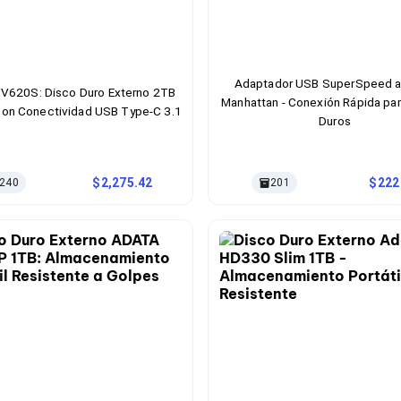
Adaptador USB SuperSpeed 
V620S: Disco Duro Externo 2TB
Manhattan - Conexión Rápida pa
 con Conectividad USB Type-C 3.1
Duros
2,275.42
222
240
201