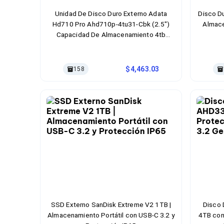
Cableado Estructurado para Servidores
Cables KVM
Unidad De Disco Duro Externo Adata
Disco D
Fuentes de Poder
Hd710 Pro Ahd710p-4tu31-Cbk (2.5")
Almace
Enfriamiento para Servidores
Capacidad De Almacenamiento 4tb
Soportes y Paneles
Interfaz Usb 3.0 Transferencia De Datos 5
Sistemas Operativos para Servidores
Gbit/S Color Negro
Servidores
4,463.03
158
Soportes de Datos
Ultrium
Discos Duros / SSD / NAS
Accesorios para Discos Duros
Gabinetes de Discos Duros
Discos Duros Externos
Discos Duros para NAS
Discos Duros para Videovigilancia
Discos Duros para Servidores
Accesorios para SSD
Gabinetes para SSD
Almacenamiento MSA
Discos Duros Internos para PC
Discos Duros Internos para Laptop
SSD Externo SanDisk Extreme V2 1TB |
Disco 
Monitores
Almacenamiento Portátil con USB-C 3.2 y
4TB con
Monitores