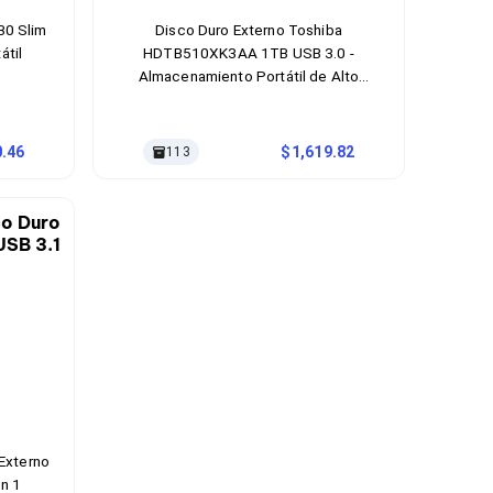
30 Slim
Disco Duro Externo Toshiba
átil
HDTB510XK3AA 1TB USB 3.0 -
Almacenamiento Portátil de Alto
Rendimiento
0.46
1,619.82
113
Externo
n 1