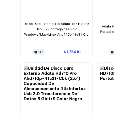
Bluetooth
Adaptadores Video
Adaptadores Video DisplayPort
Divisores de Video
Adaptadores Video HDMI
Disco Duro Externo 1tb Adata Hd710p 2.5
Adata H
Extensores y Receptores de Vídeo
Usb 3.2 Contragolpes Rojo
Portátil
Adaptadores Video DVI
Windows/Mac/Linux Ahd710p-1tu31-Crd
Adaptadores Video VGA / HD15
Repetidores USB
Adaptadores Audio
1,866.01
247
Adaptadores Audio AUX
Adaptadores Audio USB
Dispositivos de Entrada
Mouse
Mousepads
Teclados
Teclados Numéricos
Controles de Juego para PC
Servidores
Accesorios para Servidores
Racks y Gabinetes
Charolas para Racks y Gabinetes