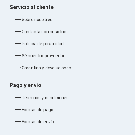
Cableado Estructurado para Servidores
Servicio al cliente
Cables KVM
Fuentes de Poder
Enfriamiento para Servidores
Sobre nosotros
Soportes y Paneles
Sistemas Operativos para Servidores
Contacta con nosotros
Servidores
Soportes de Datos
Política de privacidad
Ultrium
Discos Duros / SSD / NAS
Sé nuestro proveedor
Accesorios para Discos Duros
Gabinetes de Discos Duros
Garantías y devoluciones
Discos Duros Externos
Discos Duros para NAS
Pago y envío
Discos Duros para Videovigilancia
Discos Duros para Servidores
Términos y condiciones
Accesorios para SSD
Gabinetes para SSD
Formas de pago
Almacenamiento MSA
Discos Duros Internos para PC
Formas de envío
Discos Duros Internos para Laptop
Monitores
Monitores