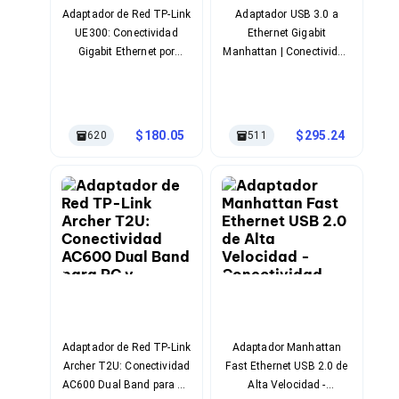
Soportes para Monitores
Adaptador de Red TP-Link
Adaptador USB 3.0 a
Monitores Portátiles
UE300: Conectividad
Ethernet Gigabit
Filtros de Privacidad para Monitores
Gigabit Ethernet por
Manhattan | Conectividad
Accesorios para Estaciones de Trabajo
Puerto USB
de Red Alámbrica de
Estaciones de Trabajo
Súper Velocidad
Memorias RAM y Flash
Memorias RAM para PC
180.05
295.24
620
511
Memorias RAM para Servidores
Memorias RAM para Laptop
Memorias USB
Lectores de Memoria
Memorias Flash
Componentes
Tarjetas de Expansión
Tarjetas PCI Express
Tarjetas de Sonido
Tarjetas PCI
Procesadores
Procesadores para PC
Adaptador de Red TP-Link
Adaptador Manhattan
Enfriamiento y Ventilación
Archer T2U: Conectividad
Fast Ethernet USB 2.0 de
Disipadores para CPU
AC600 Dual Band para PC
Alta Velocidad -
Pasta Térmica