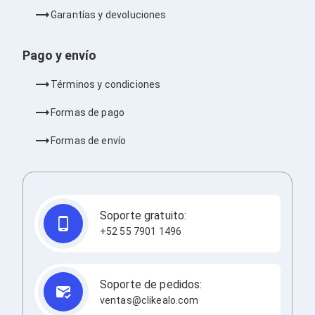
Redes
Garantías y devoluciones
Accesorios de Redes
Módulos Transceptores
Tarjetas y Módulos de Red
Pago y envío
Convertidores de Medios
Controladores Inalámbricos
Términos y condiciones
Switches
Router
Formas de pago
Adaptadores de Red USB
Access Points
Formas de envío
Wi-Fi en Malla
Antenas
Extensores de Señal Wi‑Fi
Unidades de Red Óptica
Impresión y Consumibles
Soporte gratuito:
Papeles para Impresoras
+52 55 7901 1496
Etiquetas Adhesivas
Rollos de Papel para Plotter
Papel
Papel POS
Soporte de pedidos:
Etiquetas POS
ventas@clikealo.com
Tarjetas para Credenciales