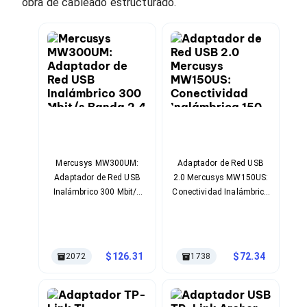
Cables SFP+
obra de cableado estructurado.
Cables Coaxiales
Accesorios para Cables
Jacks de Red
Conectores
Tapas y Cajas
Herramientas para Cables
Pinzas Ponchadoras
Probadores de Cable
Cortadoras de Cable
Protectores para Cables
Cables para Impresoras
Mercusys MW300UM:
Adaptador de Red USB
Bobinas
Adaptador de Red USB
2.0 Mercusys MW150US:
Cableado Estructurado
Sujetadores de Cables
Inalámbrico 300 Mbit/s
Conectividad Inalámbrica
Cinchos
Banda 2.4 GHz
150 Mbit/s
Adaptadores
Adaptadores PC
Adaptadores PC USB
126.31
72.34
2072
1738
Adaptadores PC Serial
Adaptadores PC SATA
Adaptadores PC IDE
Adaptadores PC Teclado