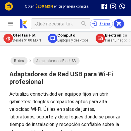
Cómputo y Hardware
Cómputo y Hardware
Obtén
$200 MXN
en tu primera compra.
Desktop y Portátiles
Cables
Electrónica de Consumo
Cables PC
Redes
Cables PC USB
Entrar
Impresión y Consumibles
Cables PC Serial
Celulares y Telefonía
Cables PC SATA / eSATA
Ofertas Hot
Cómputo
Electrónica
Energía
Cables PC SAS
Desde $100 MXN
Laptops y desktops
Para tu negocio
Cables PC VGA / HD15
Cables de Audio / Video
Cables de Audio / Video HDMI
Cables de Audio / Video AUX
Redes
Adaptadores de Red USB
Cables de Audio / Video DisplayPort
Cables de Audio / Video VGA
Adaptadores de Red USB para Wi‑Fi
Cables de Audio / Video RCA
profesional
Cables de Audio / Video Toslink
Cables de Audio / Video DVI
Actualiza conectividad en equipos fijos sin abrir
Cables de Energía
gabinetes: dongles compactos aptos para alta
Cables de Poder (Interno)
Cables de Poder (Externo)
velocidad Wi‑Fi. Útiles en salas de juntas,
Cables de Red
laboratorios, soporte y despliegues donde se prioriza
Cables Patch
tiempo de instalación y recepción confiable sobre la
Cables Fibra Óptica