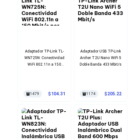
Bluetooth
Adaptadores Video
Adaptadores Video DisplayPort
Divisores de Video
Adaptadores Video HDMI
Extensores y Receptores de Vídeo
Adaptadores Video DVI
Adaptadores Video VGA / HD15
Adaptador TP-Link TL-
Adaptador USB TP-Link
Repetidores USB
WN725N: Conectividad
Archer T2U Nano WiFi 5
Adaptadores Audio
WiFi 802.11n a 150
Doble Banda 433 Mbit/s
Adaptadores Audio AUX
Mbit/s por USB
Adaptadores Audio USB
Dispositivos de Entrada
Mouse
Mousepads
104.31
205.22
1479
1174
Teclados
Teclados Numéricos
Controles de Juego para PC
Servidores
Accesorios para Servidores
Racks y Gabinetes
Charolas para Racks y Gabinetes