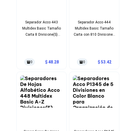
Ventiladores
Unidades de Disco
Quemadores de DVD
Desktop y Portátiles
Separador Acco 443
Separador Acco 444
Accesorios para Laptops
Multidex Basic Tamaño
Multidex Basic Tamaño
Cargadores
Carta 8 Divisione(S)
Carta con 810 Divisiones
Docking Stations
Plástico Blanco Con
en Plástico Blanco y
Maletines
Cejas Transparentes
Cejas Transparentes
Candados para Laptops
Paquete Con 24 Pieza(S)
Filtros de privacidad
Bases para Laptops
48.28
53.42
0
0
Mochilas para Laptops
Tablets
Soportes para Celulares y Tablets
Fundas y Skins
Lápices para Tablets
Tablets
Webcams y Audio
Audífonos
Webcams
Accesorios para PC's
Bases para PC's