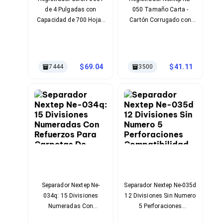
Cables SFP+
de 4 Pulgadas con
050 Tamaño Carta -
Cables Coaxiales
Accesorios para Cables
Capacidad de 700 Hojas
Cartón Corrugado con
Jacks de Red
Tamaño Oficio, Argolla
Arillo y Broche Metálico
Conectores
Panorámica y Acabado
Reforzado
Tapas y Cajas
Verde Marmoleado
Herramientas para Cables
69.04
41.11
7444
3500
Pinzas Ponchadoras
Probadores de Cable
Cortadoras de Cable
Protectores para Cables
Cables para Impresoras
Bobinas
Cableado Estructurado
Sujetadores de Cables
Cinchos
Adaptadores
Adaptadores PC
Adaptadores PC USB
Separador Nextep Ne-
Separador Nextep Ne-035d
Adaptadores PC Serial
034q: 15 Divisiones
12 Divisiones Sin Numero
Adaptadores PC SATA
Numeradas Con
5 Perforaciones
Adaptadores PC IDE
Refuerzos Para Carpetas
Compatibilidad Para
Adaptadores PC Teclado