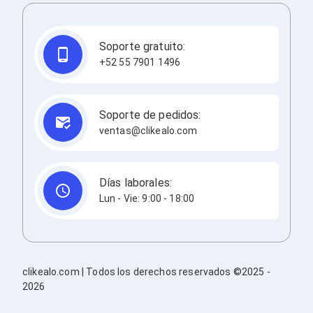
Redes
Accesorios de Redes
Módulos Transceptores
Soporte gratuito:
Tarjetas y Módulos de Red
+52 55 7901 1496
Convertidores de Medios
Controladores Inalámbricos
Switches
Router
Soporte de pedidos:
Adaptadores de Red USB
ventas@clikealo.com
Access Points
Wi-Fi en Malla
Antenas
Extensores de Señal Wi‑Fi
Días laborales:
Unidades de Red Óptica
Lun - Vie: 9:00 - 18:00
Impresión y Consumibles
Papeles para Impresoras
Etiquetas Adhesivas
Rollos de Papel para Plotter
Papel
clikealo.com | Todos los derechos reservados ©2025 -
Papel POS
2026
Etiquetas POS
Tarjetas para Credenciales