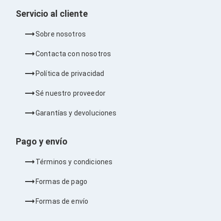
Consolas y Juegos
Xbox Series X|S
Servicio al cliente
Consolas Xbox Series X|S
Accesorios para Xbox Series X|S
Sobre nosotros
Nintendo Switch
Accesorios para Nintendo Switch
Contacta con nosotros
Consolas Nintendo Switch
Consolas Arcade
Política de privacidad
Playstation 4 (PS4)
Accesorios Playstation 4
Sé nuestro proveedor
Gadgets
Smartwatch
Garantías y devoluciones
Foto y Video
Accesorios Foto y Video
Iluminación para Foto y Video
Pago y envío
Tripies
Selfie Sticks
Términos y condiciones
Fundas y Estuches
Cámaras de video
Formas de pago
Cámaras Reflex
GPS y Auto
Formas de envío
Audio para Autos
Transmisores FM