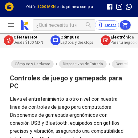
Cómputo y Hardware
Cómputo y Hardware
Obtén
$200 MXN
en tu primera compra.
Desktop y Portátiles
Cables
Electrónica de Consumo
Cables PC
Redes
Cables PC USB
Entrar
Impresión y Consumibles
Cables PC Serial
Celulares y Telefonía
Cables PC SATA / eSATA
Ofertas Hot
Cómputo
Electrónica
Energía
Cables PC SAS
Desde $100 MXN
Laptops y desktops
Para tu negocio
Cables PC VGA / HD15
Cables de Audio / Video
Cables de Audio / Video HDMI
Cables de Audio / Video AUX
Cómputo y Hardware
Dispositivos de Entrada
Controles de
Cables de Audio / Video DisplayPort
Cables de Audio / Video VGA
Controles de juego y gamepads para
Cables de Audio / Video RCA
PC
Cables de Audio / Video Toslink
Cables de Audio / Video DVI
Lleva el entretenimiento a otro nivel con nuestra
Cables de Energía
línea de controles de juego para computadora.
Cables de Poder (Interno)
Cables de Poder (Externo)
Disponemos de gamepads ergonómicos con
Cables de Red
conexión USB y Bluetooth, equipados con gatillos
Cables Patch
precisos y vibración, asegurando una compatibilidad
Cables Fibra Óptica