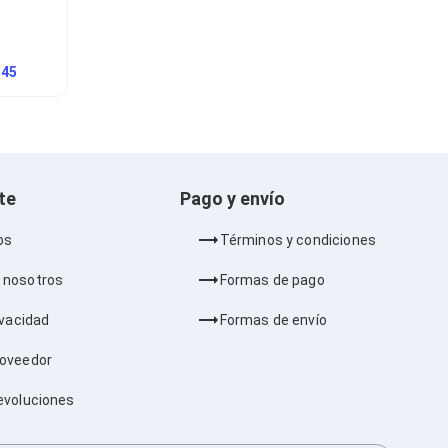
.45
nte
Pago y envío
os
Términos y condiciones
 nosotros
Formas de pago
ivacidad
Formas de envío
roveedor
evoluciones