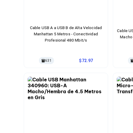
Bluetooth
Adaptadores Video
Adaptadores Video DisplayPort
Divisores de Video
Adaptadores Video HDMI
Cable USB A a USB B de Alta Velocidad
Cable U
Extensores y Receptores de Vídeo
Manhattan 5 Metros - Conectividad
Macho 
Adaptadores Video DVI
Profesional 480 Mbit/s
Adaptadores Video VGA / HD15
Repetidores USB
Adaptadores Audio
72.97
631
Adaptadores Audio AUX
Adaptadores Audio USB
Dispositivos de Entrada
Mouse
Mousepads
Teclados
Teclados Numéricos
Controles de Juego para PC
Servidores
Accesorios para Servidores
Racks y Gabinetes
Charolas para Racks y Gabinetes