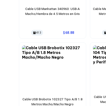
Cableado Estructurado para Servidores
Cables KVM
Cable USB Manhattan 340960: USB-A
Cable Ma
Fuentes de Poder
Macho/Hembra de 4.5 Metros en Gris
Metr
Enfriamiento para Servidores
Soportes y Paneles
Sistemas Operativos para Servidores
Servidores
68.88
413
Soportes de Datos
Ultrium
Discos Duros / SSD / NAS
Accesorios para Discos Duros
Gabinetes de Discos Duros
Discos Duros Externos
Discos Duros para NAS
Discos Duros para Videovigilancia
Discos Duros para Servidores
Accesorios para SSD
Gabinetes para SSD
Almacenamiento MSA
Discos Duros Internos para PC
Discos Duros Internos para Laptop
Cable U
Cable USB Brobotix 102327 Tipo A/B 1.8
Monitores
Mac
Metros Macho/Macho Negro
Monitores