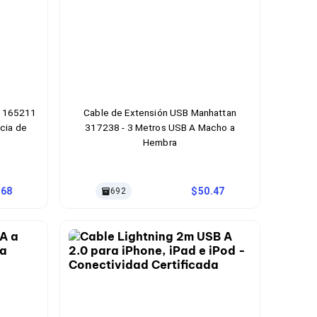
n 165211
Cable de Extensión USB Manhattan
cia de
317238 - 3 Metros USB A Macho a
Hembra
.68
50.47
692