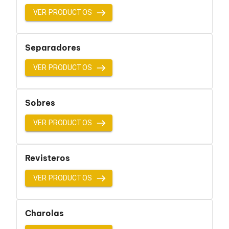
Cables SFP+
Cables Coaxiales
VER PRODUCTOS
Accesorios para Cables
Jacks de Red
Conectores
Separadores
Tapas y Cajas
Herramientas para Cables
VER PRODUCTOS
Pinzas Ponchadoras
Probadores de Cable
Cortadoras de Cable
Sobres
Protectores para Cables
Cables para Impresoras
Bobinas
VER PRODUCTOS
Cableado Estructurado
Sujetadores de Cables
Cinchos
Revisteros
Adaptadores
Adaptadores PC
VER PRODUCTOS
Adaptadores PC USB
Adaptadores PC Serial
Adaptadores PC SATA
Charolas
Adaptadores PC IDE
Adaptadores PC Teclado