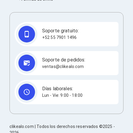
Soportes para Monitores
Monitores Portátiles
Filtros de Privacidad para Monitores
Accesorios para Estaciones de Trabajo
Estaciones de Trabajo
Soporte gratuito:
Memorias RAM y Flash
+52 55 7901 1496
Memorias RAM para PC
Memorias RAM para Servidores
Memorias RAM para Laptop
Memorias USB
Soporte de pedidos:
Lectores de Memoria
ventas@clikealo.com
Memorias Flash
Componentes
Tarjetas de Expansión
Tarjetas PCI Express
Días laborales:
Tarjetas de Sonido
Lun - Vie: 9:00 - 18:00
Tarjetas PCI
Procesadores
Procesadores para PC
Enfriamiento y Ventilación
Disipadores para CPU
clikealo.com | Todos los derechos reservados ©2025 -
Pasta Térmica
2026