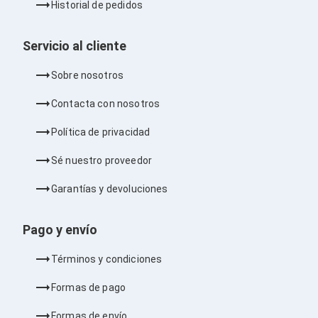
Cableado Estructurado para Servidores
Historial de pedidos
Cables KVM
Fuentes de Poder
Servicio al cliente
Enfriamiento para Servidores
Soportes y Paneles
Sistemas Operativos para Servidores
Sobre nosotros
Servidores
Soportes de Datos
Contacta con nosotros
Ultrium
Discos Duros / SSD / NAS
Política de privacidad
Accesorios para Discos Duros
Gabinetes de Discos Duros
Sé nuestro proveedor
Discos Duros Externos
Discos Duros para NAS
Garantías y devoluciones
Discos Duros para Videovigilancia
Discos Duros para Servidores
Pago y envío
Accesorios para SSD
Gabinetes para SSD
Almacenamiento MSA
Términos y condiciones
Discos Duros Internos para PC
Discos Duros Internos para Laptop
Formas de pago
Monitores
Monitores
Formas de envío