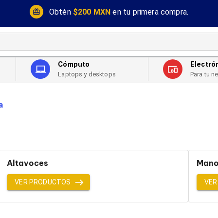
Obtén
$200 MXN
en tu primera compra.
Cómputo
Electró
Laptops y desktops
Para tu n
a
Altavoces
Mano
VER PRODUCTOS
VER