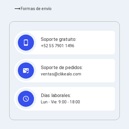
Cableado Estructurado para Servidores
Cables KVM
Formas de envío
Fuentes de Poder
Enfriamiento para Servidores
Soportes y Paneles
Sistemas Operativos para Servidores
Servidores
Soporte gratuito:
Soportes de Datos
+52 55 7901 1496
Ultrium
Discos Duros / SSD / NAS
Accesorios para Discos Duros
Gabinetes de Discos Duros
Soporte de pedidos:
Discos Duros Externos
ventas@clikealo.com
Discos Duros para NAS
Discos Duros para Videovigilancia
Discos Duros para Servidores
Accesorios para SSD
Días laborales:
Gabinetes para SSD
Lun - Vie: 9:00 - 18:00
Almacenamiento MSA
Discos Duros Internos para PC
Discos Duros Internos para Laptop
Monitores
Monitores