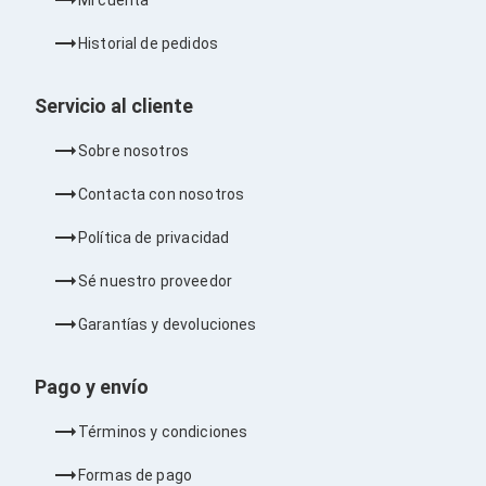
Bluetooth
Adaptadores Video
Historial de pedidos
Adaptadores Video DisplayPort
Divisores de Video
Adaptadores Video HDMI
Servicio al cliente
Extensores y Receptores de Vídeo
Adaptadores Video DVI
Sobre nosotros
Adaptadores Video VGA / HD15
Repetidores USB
Contacta con nosotros
Adaptadores Audio
Adaptadores Audio AUX
Política de privacidad
Adaptadores Audio USB
Dispositivos de Entrada
Sé nuestro proveedor
Mouse
Mousepads
Garantías y devoluciones
Teclados
Teclados Numéricos
Controles de Juego para PC
Pago y envío
Servidores
Accesorios para Servidores
Términos y condiciones
Racks y Gabinetes
Charolas para Racks y Gabinetes
Formas de pago