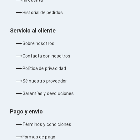
Bluetooth
Adaptadores Video
Historial de pedidos
Adaptadores Video DisplayPort
Divisores de Video
Adaptadores Video HDMI
Servicio al cliente
Extensores y Receptores de Vídeo
Adaptadores Video DVI
Sobre nosotros
Adaptadores Video VGA / HD15
Repetidores USB
Contacta con nosotros
Adaptadores Audio
Adaptadores Audio AUX
Política de privacidad
Adaptadores Audio USB
Dispositivos de Entrada
Sé nuestro proveedor
Mouse
Mousepads
Garantías y devoluciones
Teclados
Teclados Numéricos
Controles de Juego para PC
Pago y envío
Servidores
Accesorios para Servidores
Términos y condiciones
Racks y Gabinetes
Charolas para Racks y Gabinetes
Formas de pago