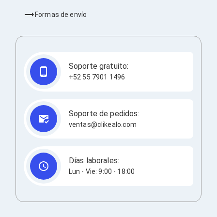
Cableado Estructurado para Servidores
Cables KVM
Formas de envío
Fuentes de Poder
Enfriamiento para Servidores
Soportes y Paneles
Sistemas Operativos para Servidores
Servidores
Soporte gratuito:
Soportes de Datos
+52 55 7901 1496
Ultrium
Discos Duros / SSD / NAS
Accesorios para Discos Duros
Gabinetes de Discos Duros
Soporte de pedidos:
Discos Duros Externos
ventas@clikealo.com
Discos Duros para NAS
Discos Duros para Videovigilancia
Discos Duros para Servidores
Accesorios para SSD
Días laborales:
Gabinetes para SSD
Lun - Vie: 9:00 - 18:00
Almacenamiento MSA
Discos Duros Internos para PC
Discos Duros Internos para Laptop
Monitores
Monitores