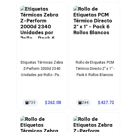
Cables SFP+
Cables Coaxiales
Accesorios para Cables
Jacks de Red
Conectores
Tapas y Cajas
Herramientas para Cables
Pinzas Ponchadoras
Probadores de Cable
Cortadoras de Cable
Protectores para Cables
Etiquetas Térmicas Zebra
Rollo de Etiquetas PCM
Cables para Impresoras
Z-Perform 2000d 2340
Térmico Directo 2" x 1" -
Bobinas
Unidades por Rollo - Pack
Pack 6 Rollos Blancos
Cableado Estructurado
6 Rollos
Sujetadores de Cables
Cinchos
Adaptadores
Adaptadores PC
262.08
427.72
733
244
Adaptadores PC USB
Adaptadores PC Serial
Adaptadores PC SATA
Adaptadores PC IDE
Adaptadores PC Teclado