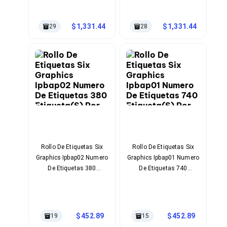
Ventiladores
Unidades de Disco
Quemadores de DVD
1,331.44
1,331.44
29
28
Desktop y Portátiles
Accesorios para Laptops
Cargadores
Docking Stations
Maletines
Candados para Laptops
Filtros de privacidad
Bases para Laptops
Mochilas para Laptops
Tablets
Soportes para Celulares y Tablets
Fundas y Skins
Rollo De Etiquetas Six
Rollo De Etiquetas Six
Lápices para Tablets
Graphics Ipbap02 Numero
Graphics Ipbap01 Numero
Tablets
De Etiquetas 380
De Etiquetas 740
Webcams y Audio
Etiqueta(S) Por Rollo
Etiqueta(S) Por Rollo
Audífonos
Webcams
Accesorios para PC's
452.89
452.89
19
15
Bases para PC's