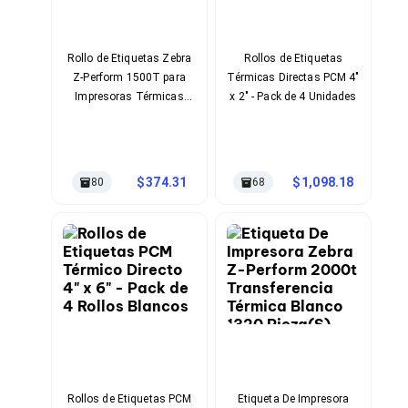
Cableado Estructurado para Servidores
Cables KVM
Fuentes de Poder
Enfriamiento para Servidores
Rollo de Etiquetas Zebra
Rollos de Etiquetas
Soportes y Paneles
Z-Perform 1500T para
Térmicas Directas PCM 4"
Sistemas Operativos para Servidores
Impresoras Térmicas
x 2" - Pack de 4 Unidades
Servidores
Profesionales
Soportes de Datos
Ultrium
Discos Duros / SSD / NAS
374.31
1,098.18
80
68
Accesorios para Discos Duros
Gabinetes de Discos Duros
Discos Duros Externos
Discos Duros para NAS
Discos Duros para Videovigilancia
Discos Duros para Servidores
Accesorios para SSD
Gabinetes para SSD
Almacenamiento MSA
Discos Duros Internos para PC
Discos Duros Internos para Laptop
Monitores
Rollos de Etiquetas PCM
Etiqueta De Impresora
Monitores