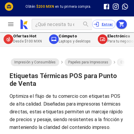
Cómputo y Hardware
Cómputo y Hardware
Obtén
$200 MXN
en tu primera compra.
Desktop y Portátiles
Cables
Electrónica de Consumo
Cables PC
Redes
Cables PC USB
Entrar
Impresión y Consumibles
Cables PC Serial
Celulares y Telefonía
Cables PC SATA / eSATA
Ofertas Hot
Cómputo
Electrónica
Energía
Cables PC SAS
Desde $100 MXN
Laptops y desktops
Para tu negocio
Cables PC VGA / HD15
Cables de Audio / Video
Cables de Audio / Video HDMI
Cables de Audio / Video AUX
Impresión y Consumibles
Papeles para Impresoras
Etiquet
Cables de Audio / Video DisplayPort
Cables de Audio / Video VGA
Etiquetas Térmicas POS para Punto
Cables de Audio / Video RCA
de Venta
Cables de Audio / Video Toslink
Cables de Audio / Video DVI
Optimiza el flujo de tu comercio con etiquetas POS
Cables de Energía
de alta calidad. Diseñadas para impresoras térmicas
Cables de Poder (Interno)
Cables de Poder (Externo)
directas, estas etiquetas permiten un marcaje rápido
Cables de Red
de precios y pesaje, siendo resistentes a la fricción y
Cables Patch
manteniendo la claridad del contenido impreso.
Cables Fibra Óptica