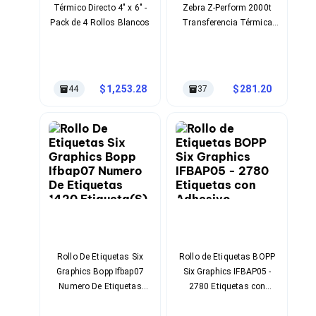
Térmico Directo 4" x 6" -
Zebra Z-Perform 2000t
Soportes para Monitores
Pack de 4 Rollos Blancos
Transferencia Térmica
Monitores Portátiles
Blanco 1320 Pieza(S)
Filtros de Privacidad para Monitores
Accesorios para Estaciones de Trabajo
Estaciones de Trabajo
Memorias RAM y Flash
1,253.28
281.20
44
37
Memorias RAM para PC
Memorias RAM para Servidores
Memorias RAM para Laptop
Memorias USB
Lectores de Memoria
Memorias Flash
Componentes
Tarjetas de Expansión
Tarjetas PCI Express
Tarjetas de Sonido
Tarjetas PCI
Procesadores
Rollo De Etiquetas Six
Rollo de Etiquetas BOPP
Procesadores para PC
Graphics Bopp Ifbap07
Six Graphics IFBAP05 -
Enfriamiento y Ventilación
Numero De Etiquetas
2780 Etiquetas con
Disipadores para CPU
1420 Etiqueta(S) Por
Adhesivo Acrílico
Pasta Térmica
Rollo