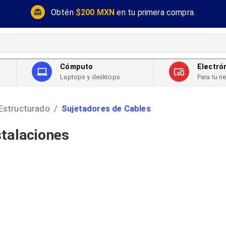
Obtén
$200 MXN
en tu primera compra.
Cómputo
Electró
Laptops y desktops
Para tu n
Estructurado
Sujetadores de Cables
/
stalaciones