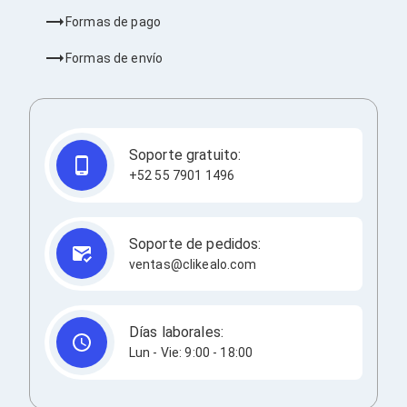
Bluetooth
Formas de pago
Adaptadores Video
Adaptadores Video DisplayPort
Formas de envío
Divisores de Video
Adaptadores Video HDMI
Extensores y Receptores de Vídeo
Adaptadores Video DVI
Adaptadores Video VGA / HD15
Soporte gratuito:
Repetidores USB
Adaptadores Audio
+52 55 7901 1496
Adaptadores Audio AUX
Adaptadores Audio USB
Dispositivos de Entrada
Soporte de pedidos:
Mouse
ventas@clikealo.com
Mousepads
Teclados
Teclados Numéricos
Controles de Juego para PC
Días laborales:
Servidores
Lun - Vie: 9:00 - 18:00
Accesorios para Servidores
Racks y Gabinetes
Charolas para Racks y Gabinetes