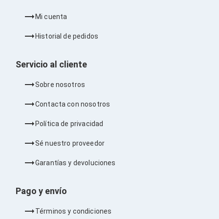
Cables SFP+
Cables Coaxiales
Mi cuenta
Accesorios para Cables
Jacks de Red
Historial de pedidos
Conectores
Tapas y Cajas
Herramientas para Cables
Servicio al cliente
Pinzas Ponchadoras
Probadores de Cable
Sobre nosotros
Cortadoras de Cable
Protectores para Cables
Contacta con nosotros
Cables para Impresoras
Bobinas
Política de privacidad
Cableado Estructurado
Sujetadores de Cables
Sé nuestro proveedor
Cinchos
Adaptadores
Garantías y devoluciones
Adaptadores PC
Adaptadores PC USB
Adaptadores PC Serial
Pago y envío
Adaptadores PC SATA
Adaptadores PC IDE
Términos y condiciones
Adaptadores PC Teclado