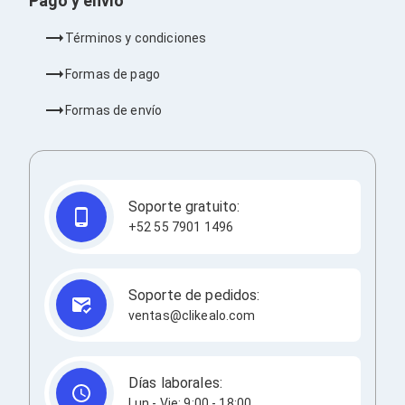
Pago y envío
Redes
Accesorios de Redes
Términos y condiciones
Módulos Transceptores
Tarjetas y Módulos de Red
Formas de pago
Convertidores de Medios
Controladores Inalámbricos
Formas de envío
Switches
Router
Adaptadores de Red USB
Access Points
Wi-Fi en Malla
Soporte gratuito:
Antenas
+52 55 7901 1496
Extensores de Señal Wi‑Fi
Unidades de Red Óptica
Impresión y Consumibles
Papeles para Impresoras
Soporte de pedidos:
Etiquetas Adhesivas
ventas@clikealo.com
Rollos de Papel para Plotter
Papel
Papel POS
Etiquetas POS
Días laborales:
Tarjetas para Credenciales
Lun - Vie: 9:00 - 18:00