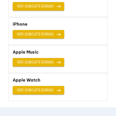
Cables SFP+
Cables Coaxiales
VER SUBCATEGORIAS
Accesorios para Cables
Jacks de Red
Conectores
iPhone
Tapas y Cajas
Herramientas para Cables
VER SUBCATEGORIAS
Pinzas Ponchadoras
Probadores de Cable
Cortadoras de Cable
Apple Music
Protectores para Cables
Cables para Impresoras
Bobinas
VER SUBCATEGORIAS
Cableado Estructurado
Sujetadores de Cables
Cinchos
Apple Watch
Adaptadores
Adaptadores PC
VER SUBCATEGORIAS
Adaptadores PC USB
Adaptadores PC Serial
Adaptadores PC SATA
Adaptadores PC IDE
Adaptadores PC Teclado