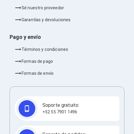
Bluetooth
Sé nuestro proveedor
Adaptadores Video
Adaptadores Video DisplayPort
Garantías y devoluciones
Divisores de Video
Adaptadores Video HDMI
Extensores y Receptores de Vídeo
Pago y envío
Adaptadores Video DVI
Adaptadores Video VGA / HD15
Términos y condiciones
Repetidores USB
Adaptadores Audio
Formas de pago
Adaptadores Audio AUX
Adaptadores Audio USB
Formas de envío
Dispositivos de Entrada
Mouse
Mousepads
Teclados
Teclados Numéricos
Soporte gratuito:
Controles de Juego para PC
Servidores
+52 55 7901 1496
Accesorios para Servidores
Racks y Gabinetes
Charolas para Racks y Gabinetes