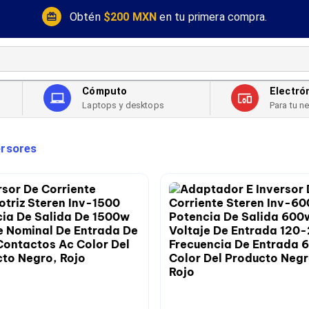
Obtén
$200 MXN
en tu primera compra.
Cómputo
Electró
Laptops y desktops
Para tu n
ersores