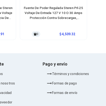
te Steren
Fuente De Poder Regulada Steren Prl-25
w Voltaje
Voltaje De Entrada 127 V 10 O 30 Amps
cia De
Protección Contra Sobrecargas,
o Negro,
Cortocircuito Color Gris
.91
4,509.32
0
nte
Pago y envío
os
Términos y condiciones
 nosotros
Formas de pago
ivacidad
Formas de envío
roveedor