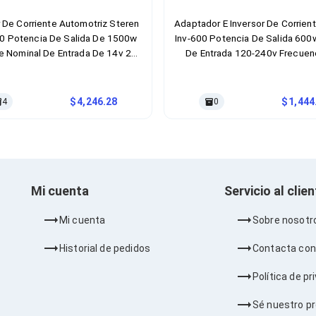
r De Corriente Automotriz Steren
Adaptador E Inversor De Corrien
00 Potencia De Salida De 1500w
Inv-600 Potencia De Salida 600
je Nominal De Entrada De 14v 2
De Entrada 120-240v Frecuen
os Ac Color Del Producto Negro,
Entrada 60 Hz Color Del Product
Rojo
Rojo
4,246.28
1,444
4
0
Mi cuenta
Servicio al clie
Mi cuenta
Sobre nosotr
Historial de pedidos
Contacta con
Política de pr
Sé nuestro p