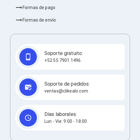
Bluetooth
Formas de pago
Adaptadores Video
Adaptadores Video DisplayPort
Formas de envío
Divisores de Video
Adaptadores Video HDMI
Extensores y Receptores de Vídeo
Adaptadores Video DVI
Adaptadores Video VGA / HD15
Soporte gratuito:
Repetidores USB
Adaptadores Audio
+52 55 7901 1496
Adaptadores Audio AUX
Adaptadores Audio USB
Dispositivos de Entrada
Soporte de pedidos:
Mouse
ventas@clikealo.com
Mousepads
Teclados
Teclados Numéricos
Controles de Juego para PC
Días laborales:
Servidores
Lun - Vie: 9:00 - 18:00
Accesorios para Servidores
Racks y Gabinetes
Charolas para Racks y Gabinetes