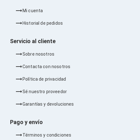
Cables SFP+
Cables Coaxiales
Mi cuenta
Accesorios para Cables
Jacks de Red
Historial de pedidos
Conectores
Tapas y Cajas
Herramientas para Cables
Servicio al cliente
Pinzas Ponchadoras
Probadores de Cable
Sobre nosotros
Cortadoras de Cable
Protectores para Cables
Contacta con nosotros
Cables para Impresoras
Bobinas
Política de privacidad
Cableado Estructurado
Sujetadores de Cables
Sé nuestro proveedor
Cinchos
Adaptadores
Garantías y devoluciones
Adaptadores PC
Adaptadores PC USB
Adaptadores PC Serial
Pago y envío
Adaptadores PC SATA
Adaptadores PC IDE
Términos y condiciones
Adaptadores PC Teclado