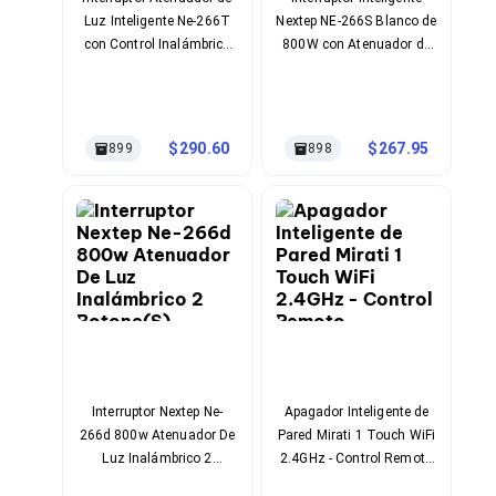
Cables SFP+
Luz Inteligente Ne-266T
Nextep NE-266S Blanco de
Cables Coaxiales
Accesorios para Cables
con Control Inalámbrico
800W con Atenuador de
Jacks de Red
Wi-Fi
Luz Wi-Fi y Control por
Conectores
Google Asistente
Tapas y Cajas
Herramientas para Cables
290.60
267.95
899
898
Pinzas Ponchadoras
Probadores de Cable
Cortadoras de Cable
Protectores para Cables
Cables para Impresoras
Bobinas
Cableado Estructurado
Sujetadores de Cables
Cinchos
Adaptadores
Adaptadores PC
Adaptadores PC USB
Interruptor Nextep Ne-
Apagador Inteligente de
Adaptadores PC Serial
266d 800w Atenuador De
Pared Mirati 1 Touch WiFi
Adaptadores PC SATA
Luz Inalámbrico 2
2.4GHz - Control Remoto
Adaptadores PC IDE
Botone(S) Google
Compatible Alexa y
Adaptadores PC Teclado