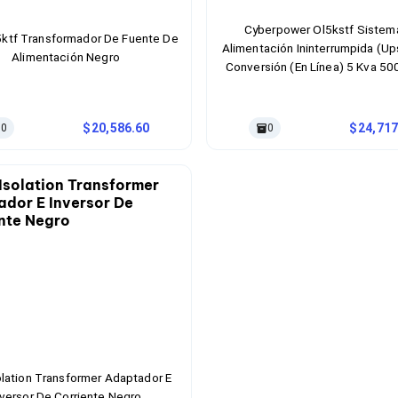
Cyberpower Ol5kstf Sistem
5ktf Transformador De Fuente De
Alimentación Ininterrumpida (Up
Alimentación Negro
Conversión (En Línea) 5 Kva 5
Salidas Ac
20,586.60
24,717
0
0
lation Transformer Adaptador E
nversor De Corriente Negro