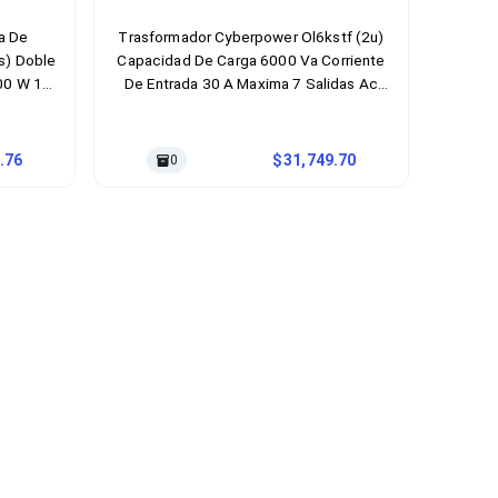
a De
Trasformador Cyberpower Ol6kstf (2u)
s) Doble
Capacidad De Carga 6000 Va Corriente
000 W 12
De Entrada 30 A Maxima 7 Salidas Ac
Compatible Con Ol3000rtxl2uhv Ol6krt
Ol6000rt3updu Color Del Producto Negro
.76
31,749.70
0