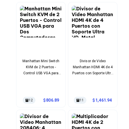
Ventiladores
Unidades de Disco
Quemadores de DVD
Desktop y Portátiles
Accesorios para Laptops
Cargadores
Docking Stations
Maletines
Candados para Laptops
Filtros de privacidad
Bases para Laptops
Manhattan Mini Switch
Divisor de Video
Mochilas para Laptops
KVM de 2 Puertos -
Manhattan HDMI 4K de 4
Tablets
Control USB VGA para
Puertos con Soporte Ultra
Soportes para Celulares y Tablets
Dos Computadoras
HD, Metal Robusto y
Fundas y Skins
Conectividad Profesional
Lápices para Tablets
Tablets
806.89
1,461.94
Webcams y Audio
12
11
Audífonos
Webcams
Accesorios para PC's
Bases para PC's