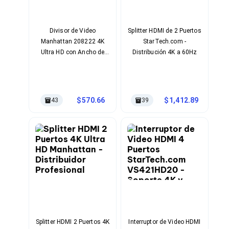
Bluetooth
Adaptadores Video
Adaptadores Video DisplayPort
Divisor de Video
Splitter HDMI de 2 Puertos
Divisores de Video
Manhattan 208222 4K
StarTech.com -
Adaptadores Video HDMI
Ultra HD con Ancho de
Distribución 4K a 60Hz
Extensores y Receptores de Vídeo
Banda 18 Gbit/s
Adaptadores Video DVI
Adaptadores Video VGA / HD15
Repetidores USB
Adaptadores Audio
570.66
1,412.89
43
39
Adaptadores Audio AUX
Adaptadores Audio USB
Dispositivos de Entrada
Mouse
Mousepads
Teclados
Teclados Numéricos
Controles de Juego para PC
Servidores
Accesorios para Servidores
Racks y Gabinetes
Charolas para Racks y Gabinetes
Splitter HDMI 2 Puertos 4K
Interruptor de Video HDMI