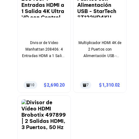
Kits de Herramientas
Candados para PC's
Protectores para PC's
Limpiadores para Electrónicos
Lentes para Computadora
Laptops
PC's de Escritorio
Divisor de Video
Multiplicador HDMI 4K de
Workstations
Manhattan 208406: 4
2 Puertos con
All in One
Mini PC's
Entradas HDMI a 1 Salida
Alimentación USB -
Barebones
4K Ultra HD con Control
StarTech ST122HD4KU
Electrónica de Consumo
Remoto
Audio
Accesorios de Audio
2,690.20
1,310.02
10
7
Micrófonos
Estuches y Cajas
Bases para Audífonos
Accesorios para Micrófonos
Audífonos Intrauriculares
Bocinas
Bocinas y Bafles
Bocinas Portátiles
Bocinas para Computadora