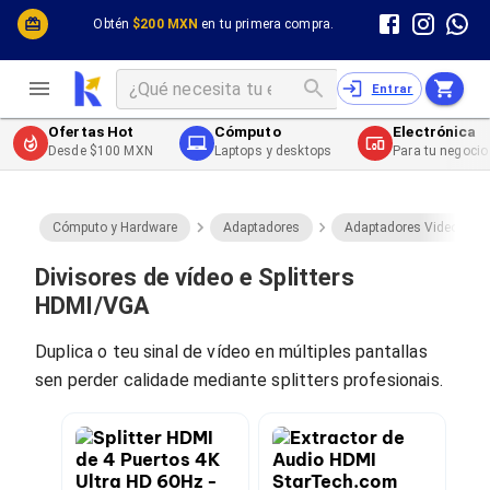
Cómputo y Hardware
Cómputo y Hardware
Obtén
$200 MXN
en tu primera compra.
Desktop y Portátiles
Cables
Electrónica de Consumo
Cables PC
Redes
Cables PC USB
Entrar
Impresión y Consumibles
Cables PC Serial
Celulares y Telefonía
Cables PC SATA / eSATA
Ofertas Hot
Cómputo
Electrónica
Energía
Cables PC SAS
Desde $100 MXN
Laptops y desktops
Para tu negocio
Cables PC VGA / HD15
Cables de Audio / Video
Cables de Audio / Video HDMI
Cables de Audio / Video AUX
Cómputo y Hardware
Adaptadores
Adaptadores Video
Cables de Audio / Video DisplayPort
Cables de Audio / Video VGA
Divisores de vídeo e Splitters
Cables de Audio / Video RCA
HDMI/VGA
Cables de Audio / Video Toslink
Cables de Audio / Video DVI
Duplica o teu sinal de vídeo en múltiples pantallas
Cables de Energía
sen perder calidade mediante splitters profesionais.
Cables de Poder (Interno)
Cables de Poder (Externo)
Cables de Red
Cables Patch
Cables Fibra Óptica