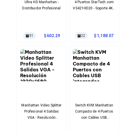
Cableado Estructurado para Servidores
Ultra HD Manhattan -
4 Puertos StarTech.com
Cables KVM
Distribuidor Profesional
VS421HD20 - Soporte 4K y
Fuentes de Poder
Control Remoto
Enfriamiento para Servidores
Soportes y Paneles
Sistemas Operativos para Servidores
602.29
1,188.07
31
22
Servidores
Soportes de Datos
Ultrium
Discos Duros / SSD / NAS
Accesorios para Discos Duros
Gabinetes de Discos Duros
Discos Duros Externos
Discos Duros para NAS
Discos Duros para Videovigilancia
Discos Duros para Servidores
Accesorios para SSD
Gabinetes para SSD
Manhattan Video Splitter
Switch KVM Manhattan
Almacenamiento MSA
Profesional 4 Salidas
Compacto de 4 Puertos
Discos Duros Internos para PC
VGA - Resolución
con Cables USB
Discos Duros Internos para Laptop
1920x1680
Integrados
Monitores
Monitores