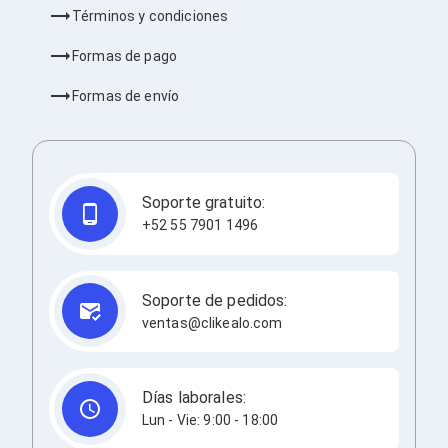
Términos y condiciones
Redes
Accesorios de Redes
Formas de pago
Módulos Transceptores
Tarjetas y Módulos de Red
Formas de envío
Convertidores de Medios
Controladores Inalámbricos
Switches
Router
Adaptadores de Red USB
Access Points
Soporte gratuito:
Wi-Fi en Malla
+52 55 7901 1496
Antenas
Extensores de Señal Wi‑Fi
Unidades de Red Óptica
Impresión y Consumibles
Soporte de pedidos:
Papeles para Impresoras
ventas@clikealo.com
Etiquetas Adhesivas
Rollos de Papel para Plotter
Papel
Días laborales:
Papel POS
Etiquetas POS
Lun - Vie: 9:00 - 18:00
Tarjetas para Credenciales