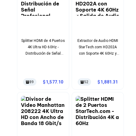
Cables SFP+
Cables Coaxiales
Accesorios para Cables
Jacks de Red
Conectores
Tapas y Cajas
Herramientas para Cables
Splitter HDMI de 4 Puertos
Extractor de Audio HDMI
Pinzas Ponchadoras
4K Ultra HD 60Hz -
StarTech.com HD202A
Probadores de Cable
Distribución de Señal
con Soporte 4K 60Hz y
Cortadoras de Cable
Profesional
Salida de Audio 5.1
Protectores para Cables
Canales
Cables para Impresoras
Bobinas
Cableado Estructurado
1,577.10
1,881.31
89
52
Sujetadores de Cables
Cinchos
Adaptadores
Adaptadores PC
Adaptadores PC USB
Adaptadores PC Serial
Adaptadores PC SATA
Adaptadores PC IDE
Adaptadores PC Teclado