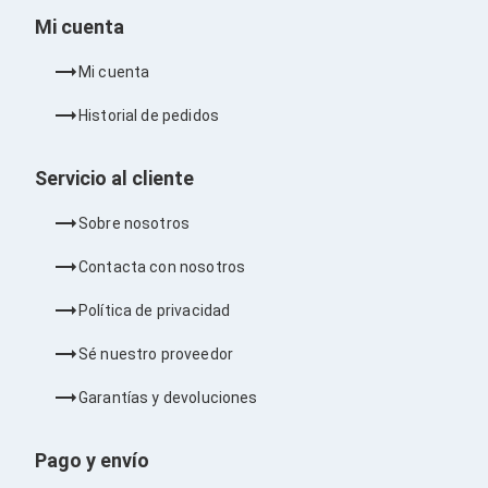
Consolas y Juegos
Mi cuenta
Xbox Series X|S
Consolas Xbox Series X|S
Accesorios para Xbox Series X|S
Mi cuenta
Nintendo Switch
Accesorios para Nintendo Switch
Historial de pedidos
Consolas Nintendo Switch
Consolas Arcade
Servicio al cliente
Playstation 4 (PS4)
Accesorios Playstation 4
Gadgets
Sobre nosotros
Smartwatch
Foto y Video
Contacta con nosotros
Accesorios Foto y Video
Iluminación para Foto y Video
Política de privacidad
Tripies
Selfie Sticks
Sé nuestro proveedor
Fundas y Estuches
Cámaras de video
Garantías y devoluciones
Cámaras Reflex
GPS y Auto
Pago y envío
Audio para Autos
Transmisores FM