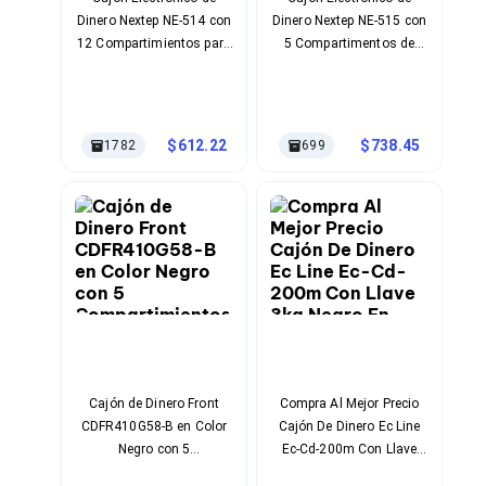
Cables SFP+
Dinero Nextep NE-514 con
Dinero Nextep NE-515 con
Cables Coaxiales
Accesorios para Cables
12 Compartimientos para
5 Compartimentos de
Jacks de Red
Monedas y Billetes
Billetes y 8 de Monedas
Conectores
para Sistemas POS
Tapas y Cajas
Herramientas para Cables
612.22
738.45
1782
699
Pinzas Ponchadoras
Probadores de Cable
Cortadoras de Cable
Protectores para Cables
Cables para Impresoras
Bobinas
Cableado Estructurado
Sujetadores de Cables
Cinchos
Adaptadores
Adaptadores PC
Adaptadores PC USB
Cajón de Dinero Front
Compra Al Mejor Precio
Adaptadores PC Serial
CDFR410G58-B en Color
Cajón De Dinero Ec Line
Adaptadores PC SATA
Negro con 5
Ec-Cd-200m Con Llave
Adaptadores PC IDE
Compartimientos para
8kg Negro En. Gran
Adaptadores PC Teclado