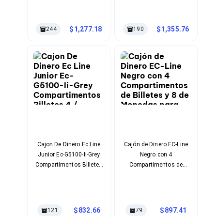
Billetes y 8 para Monedas
Variedad De Modelos. Te
Bluetooth
Encantará Comprar En
Adaptadores Video
Línea En.
Adaptadores Video DisplayPort
1,277.18
1,355.76
244
190
Divisores de Video
Adaptadores Video HDMI
Extensores y Receptores de Vídeo
Adaptadores Video DVI
Adaptadores Video VGA / HD15
Repetidores USB
Adaptadores Audio
Adaptadores Audio AUX
Adaptadores Audio USB
Dispositivos de Entrada
Mouse
Mousepads
Cajon De Dinero Ec Line
Cajón de Dinero EC-Line
Teclados
Junior Ec-G5100-Ii-Grey
Negro con 4
Teclados Numéricos
Compartimentos Billetes
Compartimentos de
Controles de Juego para PC
4 / Monedas 8
Billetes y 8 de Monedas
Servidores
para Sistemas POS
Accesorios para Servidores
Racks y Gabinetes
Charolas para Racks y Gabinetes
832.66
897.41
121
79