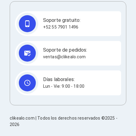
Redes
Accesorios de Redes
Módulos Transceptores
Soporte gratuito:
Tarjetas y Módulos de Red
+52 55 7901 1496
Convertidores de Medios
Controladores Inalámbricos
Switches
Router
Soporte de pedidos:
Adaptadores de Red USB
ventas@clikealo.com
Access Points
Wi-Fi en Malla
Antenas
Extensores de Señal Wi‑Fi
Días laborales:
Unidades de Red Óptica
Lun - Vie: 9:00 - 18:00
Impresión y Consumibles
Papeles para Impresoras
Etiquetas Adhesivas
Rollos de Papel para Plotter
Papel
clikealo.com | Todos los derechos reservados ©2025 -
Papel POS
2026
Etiquetas POS
Tarjetas para Credenciales