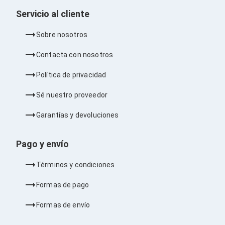
Consolas y Juegos
Xbox Series X|S
Servicio al cliente
Consolas Xbox Series X|S
Accesorios para Xbox Series X|S
Sobre nosotros
Nintendo Switch
Accesorios para Nintendo Switch
Contacta con nosotros
Consolas Nintendo Switch
Consolas Arcade
Política de privacidad
Playstation 4 (PS4)
Accesorios Playstation 4
Sé nuestro proveedor
Gadgets
Smartwatch
Garantías y devoluciones
Foto y Video
Accesorios Foto y Video
Iluminación para Foto y Video
Pago y envío
Tripies
Selfie Sticks
Términos y condiciones
Fundas y Estuches
Cámaras de video
Formas de pago
Cámaras Reflex
GPS y Auto
Formas de envío
Audio para Autos
Transmisores FM