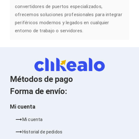
Cableado Estructurado para Servidores
convertidores de puertos especializados,
Cables KVM
Fuentes de Poder
ofrecemos soluciones profesionales para integrar
Enfriamiento para Servidores
periféricos modernos y legados en cualquier
Soportes y Paneles
entorno de trabajo o servidores.
Sistemas Operativos para Servidores
Servidores
Soportes de Datos
Ultrium
Discos Duros / SSD / NAS
Accesorios para Discos Duros
Gabinetes de Discos Duros
Discos Duros Externos
Métodos de pago
Discos Duros para NAS
Discos Duros para Videovigilancia
Forma de envío:
Discos Duros para Servidores
Accesorios para SSD
Mi cuenta
Gabinetes para SSD
Almacenamiento MSA
Discos Duros Internos para PC
Mi cuenta
Discos Duros Internos para Laptop
Monitores
Historial de pedidos
Monitores