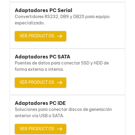
Cables SFP+
Cables Coaxiales
Adaptadores PC Serial
Accesorios para Cables
Convertidores RS232, DB9 y DB25 para equipo
Jacks de Red
especializado.
Conectores
Tapas y Cajas
VER PRODUCTOS
Herramientas para Cables
Pinzas Ponchadoras
Probadores de Cable
Cortadoras de Cable
Adaptadores PC SATA
Protectores para Cables
Puentes de datos para conectar SSD y HDD de
Cables para Impresoras
forma externa o interna.
Bobinas
Cableado Estructurado
VER PRODUCTOS
Sujetadores de Cables
Cinchos
Adaptadores
Adaptadores PC
Adaptadores PC IDE
Adaptadores PC USB
Soluciones para conectar discos de generación
Adaptadores PC Serial
anterior vía USB o SATA.
Adaptadores PC SATA
Adaptadores PC IDE
VER PRODUCTOS
Adaptadores PC Teclado