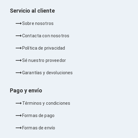
Soportes para Monitores
Servicio al cliente
Monitores Portátiles
Filtros de Privacidad para Monitores
Sobre nosotros
Accesorios para Estaciones de Trabajo
Estaciones de Trabajo
Contacta con nosotros
Memorias RAM y Flash
Memorias RAM para PC
Política de privacidad
Memorias RAM para Servidores
Memorias RAM para Laptop
Sé nuestro proveedor
Memorias USB
Lectores de Memoria
Garantías y devoluciones
Memorias Flash
Componentes
Tarjetas de Expansión
Pago y envío
Tarjetas PCI Express
Tarjetas de Sonido
Términos y condiciones
Tarjetas PCI
Procesadores
Formas de pago
Procesadores para PC
Enfriamiento y Ventilación
Formas de envío
Disipadores para CPU
Pasta Térmica