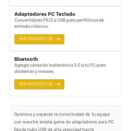
Bluetooth
Adaptadores Video
Adaptadores PC Teclado
Adaptadores Video DisplayPort
Convertidores PS/2 a USB para periféricos de
Divisores de Video
entrada clásicos.
Adaptadores Video HDMI
Extensores y Receptores de Vídeo
Adaptadores Video DVI
VER PRODUCTOS
Adaptadores Video VGA / HD15
Repetidores USB
Adaptadores Audio
Bluetooth
Adaptadores Audio AUX
Agrega conexión inalámbrica 5.0 a tu PC para
Adaptadores Audio USB
diademas y mouses.
Dispositivos de Entrada
Mouse
VER PRODUCTOS
Mousepads
Teclados
Teclados Numéricos
Controles de Juego para PC
Servidores
Optimiza y expande la conectividad de tu equipo
Accesorios para Servidores
Racks y Gabinetes
con nuestra amplia gama de adaptadores para PC.
Charolas para Racks y Gabinetes
Desde hubs USB de alta velocidad hasta