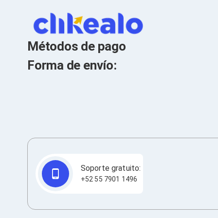
Cables SFP+
Cables Coaxiales
Accesorios para Cables
Jacks de Red
Conectores
Métodos de pago
Tapas y Cajas
Herramientas para Cables
Forma de envío:
Pinzas Ponchadoras
Probadores de Cable
Cortadoras de Cable
Protectores para Cables
Cables para Impresoras
Bobinas
Cableado Estructurado
Sujetadores de Cables
Cinchos
Adaptadores
Adaptadores PC
Soporte gratuito:
Adaptadores PC USB
+52 55 7901 1496
Adaptadores PC Serial
Adaptadores PC SATA
Adaptadores PC IDE
Adaptadores PC Teclado