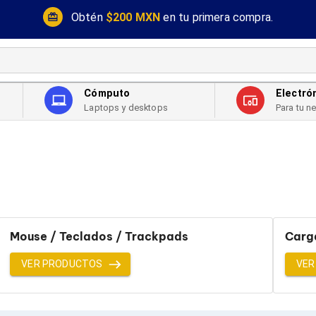
Obtén
$200 MXN
en tu primera compra.
Cómputo
Electró
Laptops y desktops
Para tu n
Mouse / Teclados / Trackpads
Carg
VER PRODUCTOS
VER