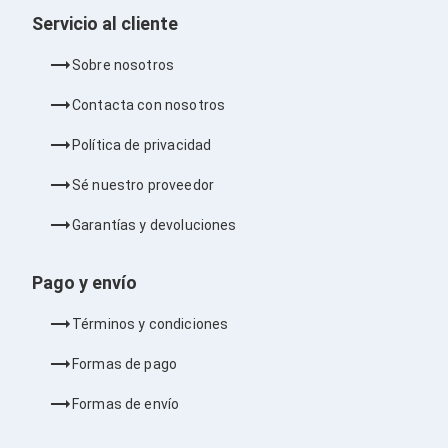
Cableado Estructurado para Servidores
Servicio al cliente
Cables KVM
Fuentes de Poder
Enfriamiento para Servidores
Sobre nosotros
Soportes y Paneles
Sistemas Operativos para Servidores
Contacta con nosotros
Servidores
Soportes de Datos
Política de privacidad
Ultrium
Discos Duros / SSD / NAS
Sé nuestro proveedor
Accesorios para Discos Duros
Gabinetes de Discos Duros
Garantías y devoluciones
Discos Duros Externos
Discos Duros para NAS
Pago y envío
Discos Duros para Videovigilancia
Discos Duros para Servidores
Términos y condiciones
Accesorios para SSD
Gabinetes para SSD
Formas de pago
Almacenamiento MSA
Discos Duros Internos para PC
Formas de envío
Discos Duros Internos para Laptop
Monitores
Monitores