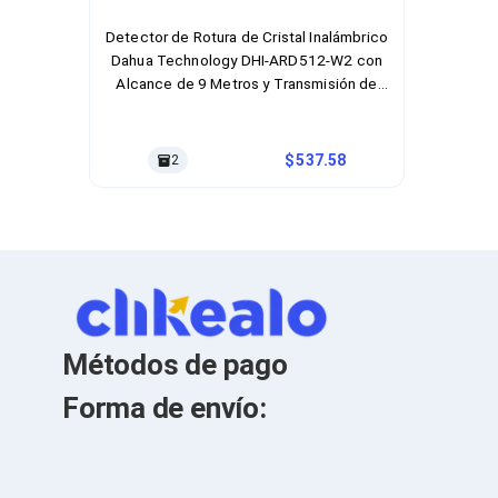
Cables SFP+
Cables Coaxiales
Detector de Rotura de Cristal Inalámbrico
Accesorios para Cables
Dahua Technology DHI-ARD512-W2 con
Jacks de Red
Alcance de 9 Metros y Transmisión de
Conectores
1200 Metros
Tapas y Cajas
Herramientas para Cables
Pinzas Ponchadoras
537.58
2
Probadores de Cable
Cortadoras de Cable
Protectores para Cables
Cables para Impresoras
Bobinas
Cableado Estructurado
Sujetadores de Cables
Cinchos
Adaptadores
Métodos de pago
Adaptadores PC
Adaptadores PC USB
Forma de envío:
Adaptadores PC Serial
Adaptadores PC SATA
Adaptadores PC IDE
Adaptadores PC Teclado