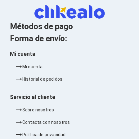
Cables SFP+
Cables Coaxiales
Accesorios para Cables
Jacks de Red
Métodos de pago
Conectores
Tapas y Cajas
Forma de envío:
Herramientas para Cables
Pinzas Ponchadoras
Probadores de Cable
Mi cuenta
Cortadoras de Cable
Protectores para Cables
Mi cuenta
Cables para Impresoras
Bobinas
Historial de pedidos
Cableado Estructurado
Sujetadores de Cables
Cinchos
Servicio al cliente
Adaptadores
Adaptadores PC
Sobre nosotros
Adaptadores PC USB
Adaptadores PC Serial
Contacta con nosotros
Adaptadores PC SATA
Adaptadores PC IDE
Política de privacidad
Adaptadores PC Teclado