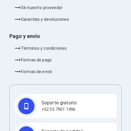
Bluetooth
Sé nuestro proveedor
Adaptadores Video
Adaptadores Video DisplayPort
Garantías y devoluciones
Divisores de Video
Adaptadores Video HDMI
Extensores y Receptores de Vídeo
Pago y envío
Adaptadores Video DVI
Adaptadores Video VGA / HD15
Términos y condiciones
Repetidores USB
Adaptadores Audio
Formas de pago
Adaptadores Audio AUX
Adaptadores Audio USB
Formas de envío
Dispositivos de Entrada
Mouse
Mousepads
Teclados
Teclados Numéricos
Soporte gratuito:
Controles de Juego para PC
Servidores
+52 55 7901 1496
Accesorios para Servidores
Racks y Gabinetes
Charolas para Racks y Gabinetes