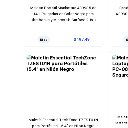
Cableado Estructurado para Servidores
Cables KVM
Maletín Portátil Manhattan 439985 de
Band
Fuentes de Poder
14.1 Pulgadas en Color Negro para
439909
Enfriamiento para Servidores
Ultrabooks y Microsoft Surface 2-in-1
Soportes y Paneles
Sistemas Operativos para Servidores
Servidores
197.49
28
Soportes de Datos
Ultrium
Discos Duros / SSD / NAS
Accesorios para Discos Duros
Gabinetes de Discos Duros
Discos Duros Externos
Discos Duros para NAS
Discos Duros para Videovigilancia
Discos Duros para Servidores
Accesorios para SSD
Gabinetes para SSD
Almacenamiento MSA
Discos Duros Internos para PC
Discos Duros Internos para Laptop
Maletí
Maletín Essential TechZone TZEST01N
Monitores
Perfect
para Portátiles 15.4" en Nilón Negro
Monitores