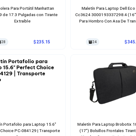
olera Para Portátil Manhattan
Maletín Para Laptop Dell Eco
 de 17.3 Pulgadas con Tirante
Cc3624 3000193337298.4 (16")
Extraíble
Para Hombro Con Asa De Tran
Compartimientos Internos Resi
Golpes Material Poliéster Colo
235.15
345
28
24
n Portafolio para Laptop 15.6"
Maletín Para Laptop Brobotix 
 Choice PC-084129 | Transporte
(17") Bolsillos Frontales Tiran