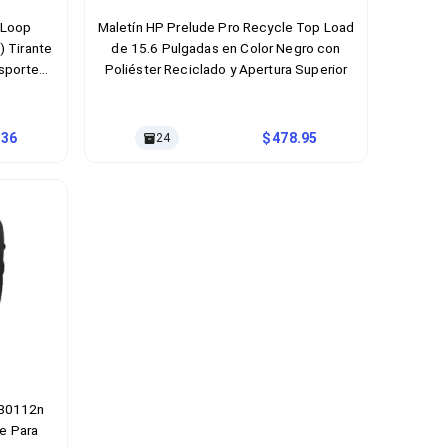
 Loop
Maletín HP Prelude Pro Recycle Top Load
 Tirante
de 15.6 Pulgadas en Color Negro con
sporte
Poliéster Reciclado y Apertura Superior
stente A
r Negro
.36
478.95
24
180112n
te Para