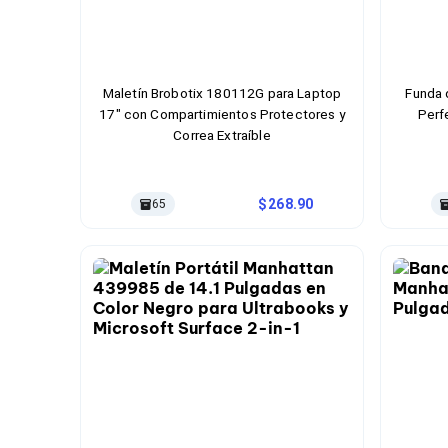
Bluetooth
Adaptadores Video
Adaptadores Video DisplayPort
Divisores de Video
Adaptadores Video HDMI
Maletín Brobotix 180112G para Laptop
Funda 
Extensores y Receptores de Vídeo
17" con Compartimientos Protectores y
Perf
Adaptadores Video DVI
Correa Extraíble
Adaptadores Video VGA / HD15
Repetidores USB
Adaptadores Audio
268.90
65
Adaptadores Audio AUX
Adaptadores Audio USB
Dispositivos de Entrada
Mouse
Mousepads
Teclados
Teclados Numéricos
Controles de Juego para PC
Servidores
Accesorios para Servidores
Racks y Gabinetes
Charolas para Racks y Gabinetes