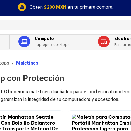
Obtén
$200 MXN
en tu primera compra.
Cómputo
Electró
Laptops y desktops
Para tu n
tops
Maletines
/
op con Protección
d. Ofrecemos maletines diseñados para el profesional moderno
arantizan la integridad de tu computadora y accesorios.