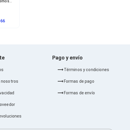
ernos
or Negro
.66
nte
Pago y envío
os
Términos y condiciones
 nosotros
Formas de pago
ivacidad
Formas de envío
roveedor
evoluciones