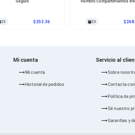
Seguro
Hombro Compartimientos Int
Material Plástico, Poliéster Col
253.36
268
23
23
Mi cuenta
Servicio al clie
Mi cuenta
Sobre nosotr
Historial de pedidos
Contacta con
Política de pr
Sé nuestro p
Garantías y d