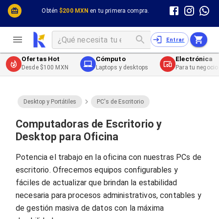
Cómputo y Hardware
Cómputo y Hardware
Obtén
$200 MXN
en tu primera compra.
Desktop y Portátiles
Cables
Electrónica de Consumo
Cables PC
Redes
Cables PC USB
Entrar
Impresión y Consumibles
Cables PC Serial
Celulares y Telefonía
Cables PC SATA / eSATA
Ofertas Hot
Cómputo
Electrónica
Energía
Cables PC SAS
Desde $100 MXN
Laptops y desktops
Para tu negocio
Cables PC VGA / HD15
Cables de Audio / Video
Cables de Audio / Video HDMI
Cables de Audio / Video AUX
Desktop y Portátiles
PC's de Escritorio
Cables de Audio / Video DisplayPort
Cables de Audio / Video VGA
Computadoras de Escritorio y
Cables de Audio / Video RCA
Desktop para Oficina
Cables de Audio / Video Toslink
Cables de Audio / Video DVI
Potencia el trabajo en la oficina con nuestras PCs de
Cables de Energía
escritorio. Ofrecemos equipos configurables y
Cables de Poder (Interno)
Cables de Poder (Externo)
fáciles de actualizar que brindan la estabilidad
Cables de Red
necesaria para procesos administrativos, contables y
Cables Patch
de gestión masiva de datos con la máxima
Cables Fibra Óptica