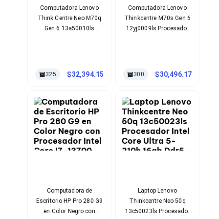
Soportes para Monitores
Computadora Lenovo
Computadora Lenovo
Monitores Portátiles
Think Centre Neo M70q
Thinkcentre M70s Gen 6
Filtros de Privacidad para Monitores
Gen 6 13a50010ls
12yj0009ls Procesador
Accesorios para Estaciones de Trabajo
Procesador Intel Core
Intel Core Ultra 7-265
Estaciones de Trabajo
Ultra 7-265t 16gb Ddr5-
32gb Ddr5-Sdram
Memorias RAM y Flash
Sdram Capacidad De
Capacidad De
Memorias RAM para PC
Almacenamiento 1tb Ssd
Almacenamiento 1tb Ssd
32,394.15
30,496.17
325
300
Memorias RAM para Servidores
Sistema Operativo
Sistema Operativo
Memorias RAM para Laptop
Windows 11 Pro Color
Windows 11 Pro Color
Memorias USB
Negro
Negro
Lectores de Memoria
Memorias Flash
Componentes
Tarjetas de Expansión
Tarjetas PCI Express
Tarjetas de Sonido
Tarjetas PCI
Procesadores
Procesadores para PC
Computadora de
Laptop Lenovo
Enfriamiento y Ventilación
Escritorio HP Pro 280 G9
Thinkcentre Neo 50q
Disipadores para CPU
en Color Negro con
13c50023ls Procesador
Pasta Térmica