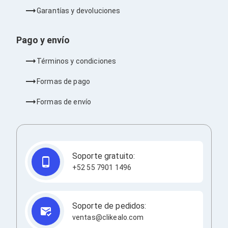
Redes
Garantías y devoluciones
Accesorios de Redes
Módulos Transceptores
Tarjetas y Módulos de Red
Pago y envío
Convertidores de Medios
Controladores Inalámbricos
Términos y condiciones
Switches
Router
Formas de pago
Adaptadores de Red USB
Access Points
Formas de envío
Wi-Fi en Malla
Antenas
Extensores de Señal Wi‑Fi
Unidades de Red Óptica
Impresión y Consumibles
Soporte gratuito:
Papeles para Impresoras
+52 55 7901 1496
Etiquetas Adhesivas
Rollos de Papel para Plotter
Papel
Papel POS
Soporte de pedidos:
Etiquetas POS
ventas@clikealo.com
Tarjetas para Credenciales