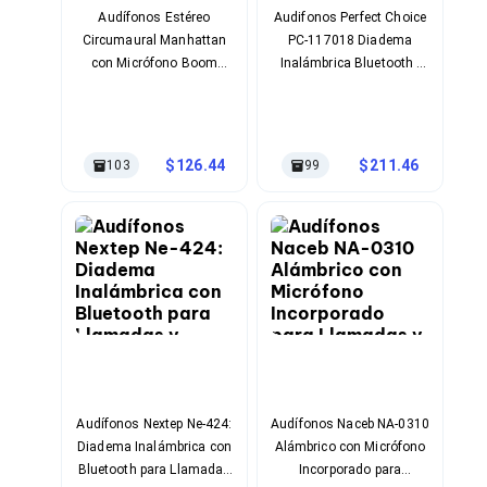
Soportes para Monitores
Audífonos Estéreo
Audifonos Perfect Choice
Monitores Portátiles
Circumaural Manhattan
PC-117018 Diadema
Filtros de Privacidad para Monitores
con Micrófono Boom
Inalámbrica Bluetooth -
Accesorios para Estaciones de Trabajo
Incorporado
Llamadas y Música
Estaciones de Trabajo
Memorias RAM y Flash
Memorias RAM para PC
126.44
211.46
103
99
Memorias RAM para Servidores
Memorias RAM para Laptop
Memorias USB
Lectores de Memoria
Memorias Flash
Componentes
Tarjetas de Expansión
Tarjetas PCI Express
Tarjetas de Sonido
Tarjetas PCI
Procesadores
Procesadores para PC
Audífonos Nextep Ne-424:
Audífonos Naceb NA-0310
Enfriamiento y Ventilación
Diadema Inalámbrica con
Alámbrico con Micrófono
Disipadores para CPU
Bluetooth para Llamadas
Incorporado para
Pasta Térmica