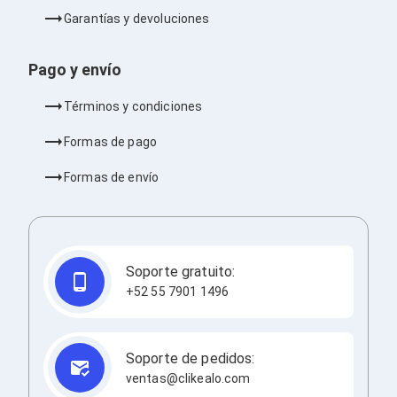
Redes
Garantías y devoluciones
Accesorios de Redes
Módulos Transceptores
Tarjetas y Módulos de Red
Pago y envío
Convertidores de Medios
Controladores Inalámbricos
Términos y condiciones
Switches
Router
Formas de pago
Adaptadores de Red USB
Access Points
Formas de envío
Wi-Fi en Malla
Antenas
Extensores de Señal Wi‑Fi
Unidades de Red Óptica
Impresión y Consumibles
Soporte gratuito:
Papeles para Impresoras
+52 55 7901 1496
Etiquetas Adhesivas
Rollos de Papel para Plotter
Papel
Papel POS
Soporte de pedidos:
Etiquetas POS
ventas@clikealo.com
Tarjetas para Credenciales