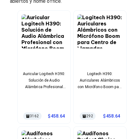
Cables SFP+
abiertos y home office.
Cables Coaxiales
Accesorios para Cables
Jacks de Red
Conectores
Tapas y Cajas
Herramientas para Cables
Pinzas Ponchadoras
Probadores de Cable
Cortadoras de Cable
Protectores para Cables
Cables para Impresoras
Auricular Logitech H390:
Logitech H390:
Bobinas
Solución de Audio
Auriculares Alámbricos
Cableado Estructurado
Sujetadores de Cables
Alámbrica Profesional
con Micrófono Boom para
Cinchos
con Micrófono Boom
Centro de Llamadas
Adaptadores
Adaptadores PC
Adaptadores PC USB
458.64
458.64
3162
292
Adaptadores PC Serial
Adaptadores PC SATA
Adaptadores PC IDE
Adaptadores PC Teclado