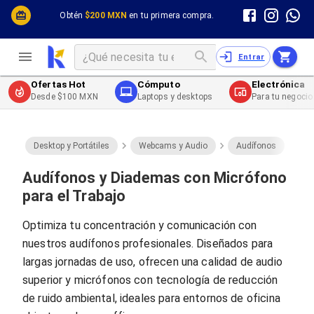
Cómputo y Hardware
Cómputo y Hardware
Obtén
$200 MXN
en tu primera compra.
Desktop y Portátiles
Cables
Electrónica de Consumo
Cables PC
Redes
Cables PC USB
Entrar
Impresión y Consumibles
Cables PC Serial
Celulares y Telefonía
Cables PC SATA / eSATA
Ofertas Hot
Cómputo
Electrónica
Energía
Cables PC SAS
Desde $100 MXN
Laptops y desktops
Para tu negocio
Cables PC VGA / HD15
Cables de Audio / Video
Cables de Audio / Video HDMI
Cables de Audio / Video AUX
Desktop y Portátiles
Webcams y Audio
Audífonos
Cables de Audio / Video DisplayPort
Cables de Audio / Video VGA
Audífonos y Diademas con Micrófono
Cables de Audio / Video RCA
para el Trabajo
Cables de Audio / Video Toslink
Cables de Audio / Video DVI
Optimiza tu concentración y comunicación con
Cables de Energía
nuestros audífonos profesionales. Diseñados para
Cables de Poder (Interno)
Cables de Poder (Externo)
largas jornadas de uso, ofrecen una calidad de audio
Cables de Red
superior y micrófonos con tecnología de reducción
Cables Patch
de ruido ambiental, ideales para entornos de oficina
Cables Fibra Óptica