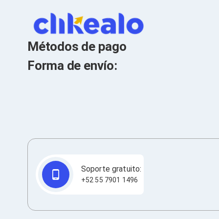
Cables SFP+
Cables Coaxiales
Accesorios para Cables
Jacks de Red
Conectores
Métodos de pago
Tapas y Cajas
Herramientas para Cables
Forma de envío:
Pinzas Ponchadoras
Probadores de Cable
Cortadoras de Cable
Protectores para Cables
Cables para Impresoras
Bobinas
Cableado Estructurado
Sujetadores de Cables
Cinchos
Adaptadores
Adaptadores PC
Soporte gratuito:
Adaptadores PC USB
+52 55 7901 1496
Adaptadores PC Serial
Adaptadores PC SATA
Adaptadores PC IDE
Adaptadores PC Teclado