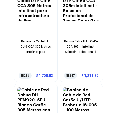
Bluetooth
Adaptadores Video
Adaptadores Video DisplayPort
Divisores de Video
Adaptadores Video HDMI
Extensores y Receptores de Vídeo
Adaptadores Video DVI
Adaptadores Video VGA / HD15
Bobina de Cable UTP
Bobina Cable UTP Cat5e
Repetidores USB
Cat6 CCA 305 Metros
CCA 305m Intellinet -
Adaptadores Audio
Intellinet para
Solución Profesional de
Adaptadores Audio AUX
Infraestructura de Red
Red en Color Gris
Adaptadores Audio USB
Dispositivos de Entrada
Mouse
Mousepads
1,708.02
1,211.89
286
247
Teclados
Teclados Numéricos
Controles de Juego para PC
Servidores
Accesorios para Servidores
Racks y Gabinetes
Charolas para Racks y Gabinetes