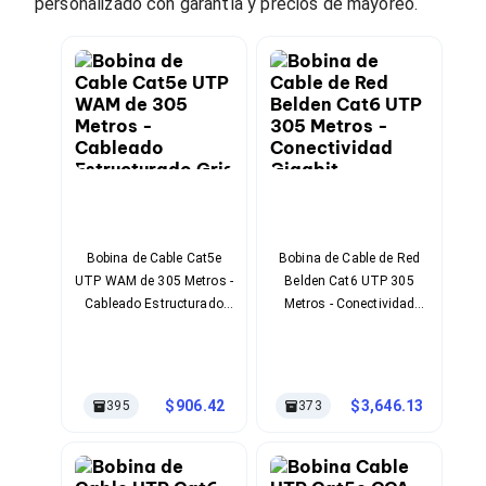
Cables SFP+
personalizado con garantía y precios de mayoreo.
Cables Coaxiales
Accesorios para Cables
Jacks de Red
Conectores
Tapas y Cajas
Herramientas para Cables
Pinzas Ponchadoras
Probadores de Cable
Cortadoras de Cable
Protectores para Cables
Cables para Impresoras
Bobina de Cable Cat5e
Bobina de Cable de Red
Bobinas
UTP WAM de 305 Metros -
Belden Cat6 UTP 305
Cableado Estructurado
Sujetadores de Cables
Cableado Estructurado
Metros - Conectividad
Cinchos
Gris
Gigabit Profesional
Adaptadores
Adaptadores PC
Adaptadores PC USB
906.42
3,646.13
395
373
Adaptadores PC Serial
Adaptadores PC SATA
Adaptadores PC IDE
Adaptadores PC Teclado