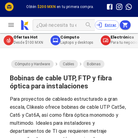
Cómputo y Hardware
Cómputo y Hardware
Obtén
$200 MXN
en tu primera compra.
Desktop y Portátiles
Cables
Electrónica de Consumo
Cables PC
Redes
Cables PC USB
Entrar
Impresión y Consumibles
Cables PC Serial
Celulares y Telefonía
Cables PC SATA / eSATA
Ofertas Hot
Cómputo
Electrónica
Energía
Cables PC SAS
Desde $100 MXN
Laptops y desktops
Para tu negocio
Cables PC VGA / HD15
Cables de Audio / Video
Cables de Audio / Video HDMI
Cables de Audio / Video AUX
Cómputo y Hardware
Cables
Bobinas
Cables de Audio / Video DisplayPort
Cables de Audio / Video VGA
Bobinas de cable UTP, FTP y fibra
Cables de Audio / Video RCA
óptica para instalaciones
Cables de Audio / Video Toslink
Cables de Audio / Video DVI
Para proyectos de cableado estructurado a gran
Cables de Energía
escala, Clikealo ofrece bobinas de cable UTP Cat5e,
Cables de Poder (Interno)
Cables de Poder (Externo)
Cat6 y Cat6A, así como fibra óptica monomodo y
Cables de Red
multimodo. Ideales para instaladores y
Cables Patch
departamentos de TI que requieren metraje
Cables Fibra Óptica