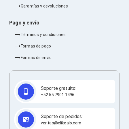
Redes
Garantías y devoluciones
Accesorios de Redes
Módulos Transceptores
Tarjetas y Módulos de Red
Pago y envío
Convertidores de Medios
Controladores Inalámbricos
Términos y condiciones
Switches
Router
Formas de pago
Adaptadores de Red USB
Access Points
Formas de envío
Wi-Fi en Malla
Antenas
Extensores de Señal Wi‑Fi
Unidades de Red Óptica
Impresión y Consumibles
Soporte gratuito:
Papeles para Impresoras
+52 55 7901 1496
Etiquetas Adhesivas
Rollos de Papel para Plotter
Papel
Papel POS
Soporte de pedidos:
Etiquetas POS
ventas@clikealo.com
Tarjetas para Credenciales