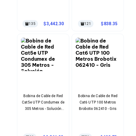
23AWG 100% Cobre para
Ventiladores
Redes Gigabit
Unidades de Disco
Quemadores de DVD
Desktop y Portátiles
3,442.30
838.35
135
121
Accesorios para Laptops
Cargadores
Docking Stations
Maletines
Candados para Laptops
Filtros de privacidad
Bases para Laptops
Mochilas para Laptops
Tablets
Soportes para Celulares y Tablets
Fundas y Skins
Lápices para Tablets
Bobina de Cable de Red
Bobina de Cable de Red
Tablets
Cat5e UTP Condumex de
Cat6 UTP 100 Metros
Webcams y Audio
305 Metros - Solución
Brobotix 062410 - Gris
Audífonos
Profesional para
Webcams
Instalaciones
Accesorios para PC's
Bases para PC's