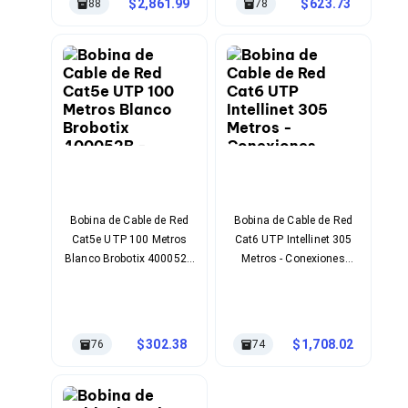
Kits de Herramientas
2,861.99
623.73
88
78
Candados para PC's
Protectores para PC's
Limpiadores para Electrónicos
Lentes para Computadora
Laptops
PC's de Escritorio
Workstations
All in One
Mini PC's
Barebones
Electrónica de Consumo
Audio
Bobina de Cable de Red
Bobina de Cable de Red
Accesorios de Audio
Cat5e UTP 100 Metros
Cat6 UTP Intellinet 305
Micrófonos
Blanco Brobotix 400052B
Metros - Conexiones
Estuches y Cajas
- Solución Profesional
Confiables
Bases para Audífonos
Accesorios para Micrófonos
Audífonos Intrauriculares
302.38
1,708.02
76
74
Bocinas
Bocinas y Bafles
Bocinas Portátiles
Bocinas para Computadora