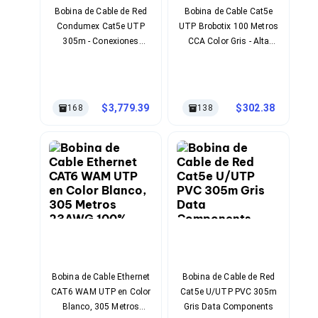
Soportes para Monitores
Bobina de Cable de Red
Bobina de Cable Cat5e
Monitores Portátiles
Condumex Cat5e UTP
UTP Brobotix 100 Metros
Filtros de Privacidad para Monitores
305m - Conexiones
CCA Color Gris - Alta
Accesorios para Estaciones de Trabajo
Macho/Macho
Resistencia
Estaciones de Trabajo
Profesionales
Memorias RAM y Flash
Memorias RAM para PC
3,779.39
302.38
168
138
Memorias RAM para Servidores
Memorias RAM para Laptop
Memorias USB
Lectores de Memoria
Memorias Flash
Componentes
Tarjetas de Expansión
Tarjetas PCI Express
Tarjetas de Sonido
Tarjetas PCI
Procesadores
Procesadores para PC
Bobina de Cable Ethernet
Bobina de Cable de Red
Enfriamiento y Ventilación
CAT6 WAM UTP en Color
Cat5e U/UTP PVC 305m
Disipadores para CPU
Blanco, 305 Metros
Gris Data Components
Pasta Térmica